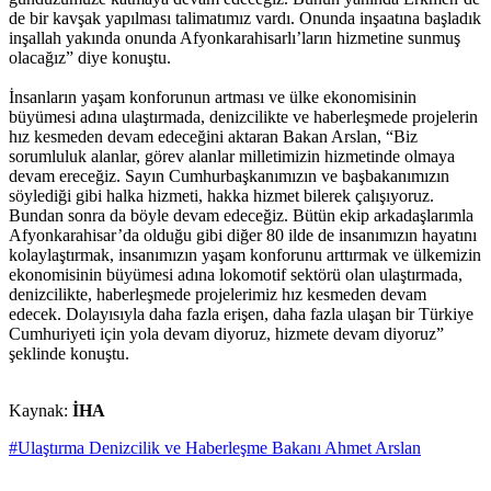
de bir kavşak yapılması talimatımız vardı. Onunda inşaatına başladık
inşallah yakında onunda Afyonkarahisarlı’ların hizmetine sunmuş
olacağız” diye konuştu.
İnsanların yaşam konforunun artması ve ülke ekonomisinin
büyümesi adına ulaştırmada, denizcilikte ve haberleşmede projelerin
hız kesmeden devam edeceğini aktaran Bakan Arslan, “Biz
sorumluluk alanlar, görev alanlar milletimizin hizmetinde olmaya
devam ereceğiz. Sayın Cumhurbaşkanımızın ve başbakanımızın
söylediği gibi halka hizmeti, hakka hizmet bilerek çalışıyoruz.
Bundan sonra da böyle devam edeceğiz. Bütün ekip arkadaşlarımla
Afyonkarahisar’da olduğu gibi diğer 80 ilde de insanımızın hayatını
kolaylaştırmak, insanımızın yaşam konforunu arttırmak ve ülkemizin
ekonomisinin büyümesi adına lokomotif sektörü olan ulaştırmada,
denizcilikte, haberleşmede projelerimiz hız kesmeden devam
edecek. Dolayısıyla daha fazla erişen, daha fazla ulaşan bir Türkiye
Cumhuriyeti için yola devam diyoruz, hizmete devam diyoruz”
şeklinde konuştu.
Kaynak:
İHA
#Ulaştırma Denizcilik ve Haberleşme Bakanı Ahmet Arslan