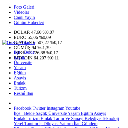
Foto Galeri
Videolar
Canlı Yayın
Günün Haberleri
DOLAR
47,60
%0,07
EURO
55,06
%0,09
G.ALTIN
6.507,27
%0,17
GÜMÜŞ
94
%-1,39
İlçe - Belde
IMKB
13.726,88
%0,17
Sağlık
BITCOIN
64.207
%0,11
Üniversite
Yaşam
Eğitim
Asayiş
Emlak
Turizm
Resmî İlan
Facebook
Twitter
Instagram
Youtube
İlçe - Belde
Sağlık
Üniversite
Yaşam
Eğitim
Asayiş
Emlak
Turizm
Emlak
Tarım Ve Sanayi
Belediye
Teknoloji
Yerel
Tanıtım
İş Dünyası
Yatırım
İlan
Gündem