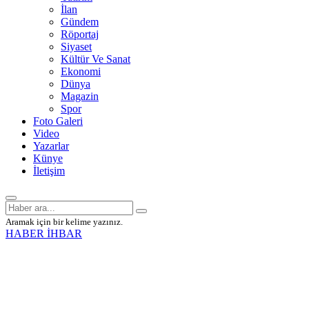
İlan
Gündem
Röportaj
Siyaset
Kültür Ve Sanat
Ekonomi
Dünya
Magazin
Spor
Foto Galeri
Video
Yazarlar
Künye
İletişim
Aramak için bir kelime yazınız.
HABER İHBAR