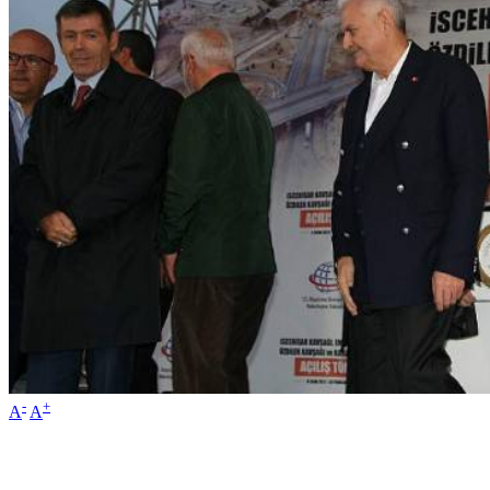
-
+
A
A