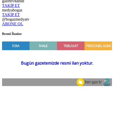
gazetevitamin
TAKİP ET
medyabogaz
TAKİP ET
@bogazmedyatv
ABONE OL
Resmî İlanlar