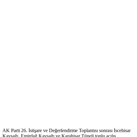
AK Parti 26. İstişare ve Değerlendirme Toplantısı sonrası İscehisar
Kavşağı, Emirdağ Kavşağı ve Karahisar Tüneli toplu açılış