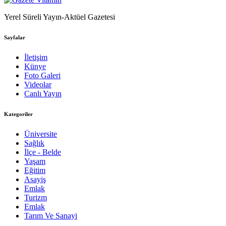
Yerel Süreli Yayın-Aktüel Gazetesi
Sayfalar
İletişim
Künye
Foto Galeri
Videolar
Canlı Yayın
Kategoriler
Üniversite
Sağlık
İlçe - Belde
Yaşam
Eğitim
Asayiş
Emlak
Turizm
Emlak
Tarım Ve Sanayi