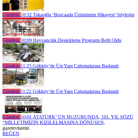
Gündem
10:32
Takaoğlu ‘Bozcaada Üzümünün Hikayesi’ Söyleşişi
Gündem
10:09
Hayvancılık Destekleme Programı Belli Oldu
Gündem
11:25
Gökköy’de Üst Yapı Çalışmalarına Başlandı
Gündem
11:22
Gökköy’de Üst Yapı Çalışmalarına Başlandı
Gündem
10:01
ATATÜRK’ ÜN HUZURUNDA, 101. YIL SÖZÜ
“MİLLETİMİZİN KIZILELMASINA DÖNÜŞEN,
gazetevitamin
BEĞEN