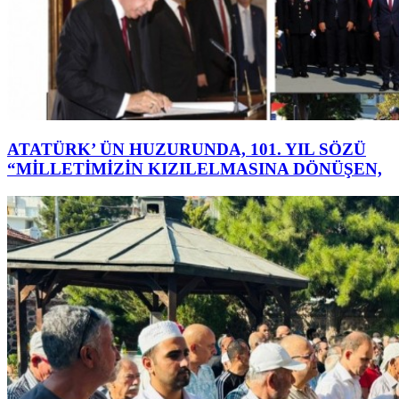
ATATÜRK’ ÜN HUZURUNDA, 101. YIL SÖZÜ
“MİLLETİMİZİN KIZILELMASINA DÖNÜŞEN,