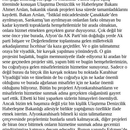
töreninde konuşan Ulaştırma Denizcilik ve Haberleşme Bakanı
Ahmet Arslan, bakanlık olarak projeleri kısa sürede tamamladıklarını
kaydetti. Bakan Arslan, “İstiklal mücadelesinde Çanakkale’den
ayrılmayan, Sarıkamış’tan ayrılmayan onlardan farkı olmayan bu
kadar kıymetli topraklarda hemşehrilemizle bir arada olmaktan,
onlara hizmet etmekten gerçekten gurur duyuyoruz. Çok değil bir
sene önce yine burada, Afyon’da AK Parti’nin doğduğu yerde Ak
parti İstişare ve Değerlendirme toplantısına gelen milletvekili
arkadaşlarımız İscehisar’da kaza geçirdiler. Ve o gün talimatımız
oraya bir viyadük, bir kavşak yapılması yönündeydi. O gün
projesini başlattık, bugün memnuniyetle ifade ediyoruz ki aradan bir
sene geçmeden projeler sitti, yapım bitti ve bugün hemşehrilerimizin,
bu coğrafyaya gelen misafirlerimizin hizmetine sunuyoruz. Sadece o
değil burası da birçok ilin kavşak noktası bu noktada Karahisar
Viyadüğü’nün ve tünelinin de bu coğrafya için ne kadar önemli
olduğunu ve burada ağırlanan misafirler için ne kadar önemli
olduğunu biliyoruz. Bütün bu projeleri Afyonkarahisarlıların ve
misafirlerin hizmetine sunmak adına gerçekten olağanüstü gayret
sarf ettik. Elbetti ki bini yaparken sizlerin himayeleri önemliydi.
Ancak bizim tek başımıza değil yüz bin kişilik Ulaştırma Denizcilik
Haberleşme Bakanlığı ailesiyle birlikte yaptığımızı özellikle ifade
etmek isterim. Afyonkarahisarlı bilmeli ki sizin talimatlarınız
çerçevesinde projelerimiz bunlarla sınırlı kalmayacak, diğer projeleri
de biran önce bitirmek onların hizmetine sunmak adına gecemizi
gündüzümüze katmaya devam edeceğiz. Bunun yanında Erkmen’de