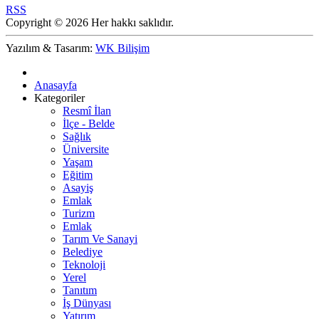
RSS
Copyright © 2026 Her hakkı saklıdır.
Yazılım & Tasarım:
WK Bilişim
Anasayfa
Kategoriler
Resmî İlan
İlçe - Belde
Sağlık
Üniversite
Yaşam
Eğitim
Asayiş
Emlak
Turizm
Emlak
Tarım Ve Sanayi
Belediye
Teknoloji
Yerel
Tanıtım
İş Dünyası
Yatırım