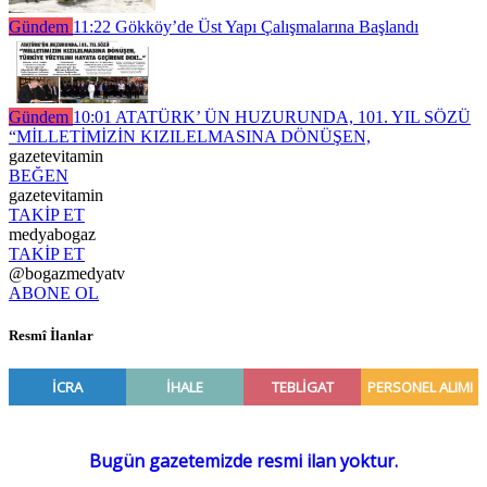
Gündem
11:22
Gökköy’de Üst Yapı Çalışmalarına Başlandı
Gündem
10:01
ATATÜRK’ ÜN HUZURUNDA, 101. YIL SÖZÜ
“MİLLETİMİZİN KIZILELMASINA DÖNÜŞEN,
gazetevitamin
BEĞEN
gazetevitamin
TAKİP ET
medyabogaz
TAKİP ET
@bogazmedyatv
ABONE OL
Resmî İlanlar