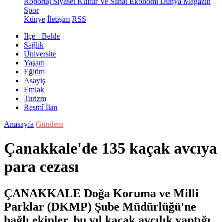
Röportaj
Siyaset
Kültür Ve Sanat
Ekonomi
Dünya
Magazin
Spor
Künye
İletişim
RSS
İlçe - Belde
Sağlık
Üniversite
Yaşam
Eğitim
Asayiş
Emlak
Turizm
Resmî İlan
Anasayfa
Gündem
Çanakkale'de 135 kaçak avcıya
para cezası
ÇANAKKALE Doğa Koruma ve Milli
Parklar (DKMP) Şube Müdürlüğü'ne
bağlı ekipler, bu yıl kaçak avcılık yaptığı