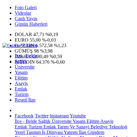
Foto Galeri
Videolar
Canlı Yayın
Günün Haberleri
DOLAR
47,71
%0,19
EURO
55,00
%-0,03
G.ALTIN
6.572,58
%1,23
GÜMÜŞ
98
%3,98
İlçe - Belde
IMKB
13.880,49
%0,59
Sağlık
BITCOIN
64.376
%-0,60
Üniversite
Yaşam
Eğitim
Asayiş
Emlak
Turizm
Resmî İlan
Facebook
Twitter
Instagram
Youtube
İlçe - Belde
Sağlık
Üniversite
Yaşam
Eğitim
Asayiş
Emlak
Turizm
Emlak
Tarım Ve Sanayi
Belediye
Teknoloji
Yerel
Tanıtım
İş Dünyası
Yatırım
İlan
Gündem