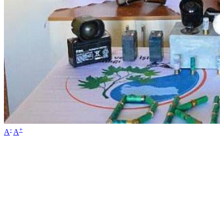
-
+
A
A