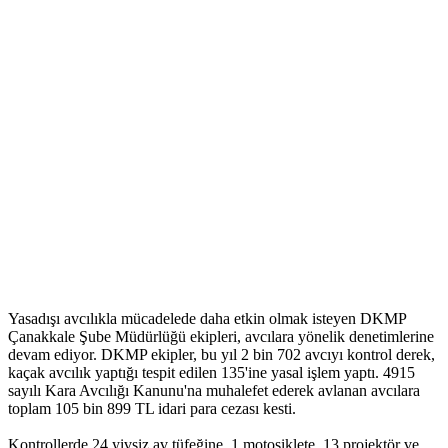
Yasadışı avcılıkla mücadelede daha etkin olmak isteyen DKMP
Çanakkale Şube Müdürlüğü ekipleri, avcılara yönelik denetimlerine
devam ediyor. DKMP ekipler, bu yıl 2 bin 702 avcıyı kontrol derek,
kaçak avcılık yaptığı tespit edilen 135'ine yasal işlem yaptı. 4915
sayılı Kara Avcılığı Kanunu'na muhalefet ederek avlanan avcılara
toplam 105 bin 899 TL idari para cezası kesti.
Kontrollerde 24 yivsiz av tüfeğine, 1 motosiklete, 13 projektör ve