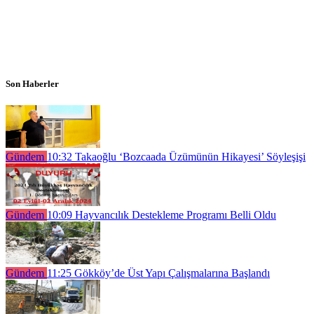
Son Haberler
Gündem
10:32
Takaoğlu ‘Bozcaada Üzümünün Hikayesi’ Söyleşişi
Gündem
10:09
Hayvancılık Destekleme Programı Belli Oldu
Gündem
11:25
Gökköy’de Üst Yapı Çalışmalarına Başlandı