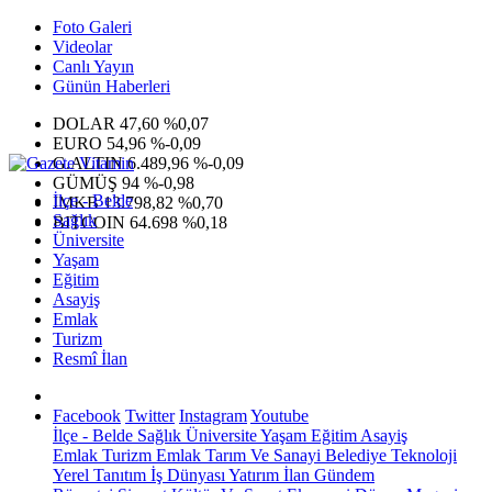
Foto Galeri
Videolar
Canlı Yayın
Günün Haberleri
DOLAR
47,60
%0,07
EURO
54,96
%-0,09
G.ALTIN
6.489,96
%-0,09
GÜMÜŞ
94
%-0,98
İlçe - Belde
IMKB
13.798,82
%0,70
Sağlık
BITCOIN
64.698
%0,18
Üniversite
Yaşam
Eğitim
Asayiş
Emlak
Turizm
Resmî İlan
Facebook
Twitter
Instagram
Youtube
İlçe - Belde
Sağlık
Üniversite
Yaşam
Eğitim
Asayiş
Emlak
Turizm
Emlak
Tarım Ve Sanayi
Belediye
Teknoloji
Yerel
Tanıtım
İş Dünyası
Yatırım
İlan
Gündem