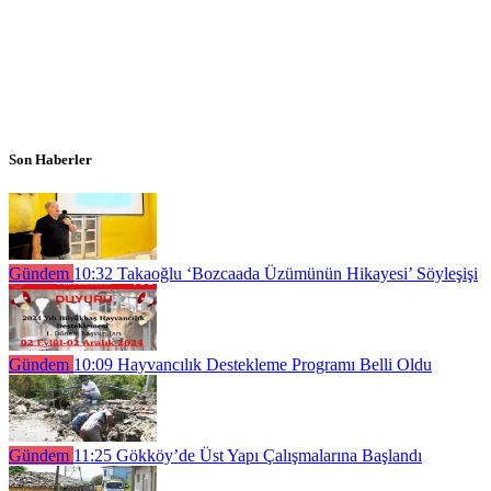
Son Haberler
Gündem
10:32
Takaoğlu ‘Bozcaada Üzümünün Hikayesi’ Söyleşişi
Gündem
10:09
Hayvancılık Destekleme Programı Belli Oldu
Gündem
11:25
Gökköy’de Üst Yapı Çalışmalarına Başlandı