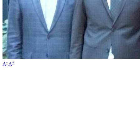
-
+
A
A