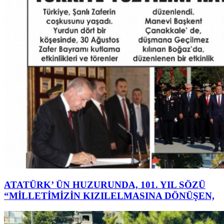
ATATÜRK’ ÜN HUZURUNDA, 101. YIL SÖZÜ
“MİLLETİMİZİN KIZILELMASINA DÖNÜŞEN,