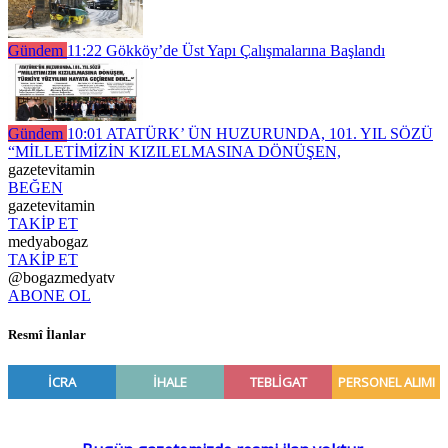
Gündem
11:22
Gökköy’de Üst Yapı Çalışmalarına Başlandı
Gündem
10:01
ATATÜRK’ ÜN HUZURUNDA, 101. YIL SÖZÜ
“MİLLETİMİZİN KIZILELMASINA DÖNÜŞEN,
gazetevitamin
BEĞEN
gazetevitamin
TAKİP ET
medyabogaz
TAKİP ET
@bogazmedyatv
ABONE OL
Resmî İlanlar