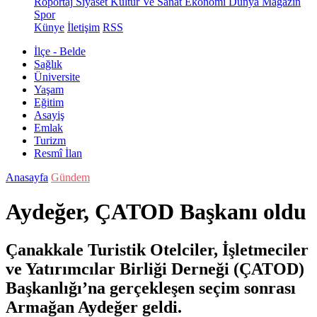
Röportaj
Siyaset
Kültür Ve Sanat
Ekonomi
Dünya
Magazin
Spor
Künye
İletişim
RSS
İlçe - Belde
Sağlık
Üniversite
Yaşam
Eğitim
Asayiş
Emlak
Turizm
Resmî İlan
Anasayfa
Gündem
Aydeğer, ÇATOD Başkanı oldu
Çanakkale Turistik Otelciler, İşletmeciler
ve Yatırımcılar Birliği Derneği (ÇATOD)
Başkanlığı’na gerçekleşen seçim sonrası
Armağan Aydeğer geldi.