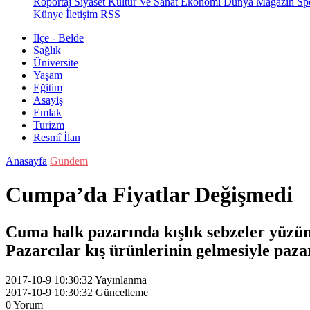
Röportaj
Siyaset
Kültür Ve Sanat
Ekonomi
Dünya
Magazin
Sp
Künye
İletişim
RSS
İlçe - Belde
Sağlık
Üniversite
Yaşam
Eğitim
Asayiş
Emlak
Turizm
Resmî İlan
Anasayfa
Gündem
Cumpa’da Fiyatlar Değişmedi
Cuma halk pazarında kışlık sebzeler yüzün
Pazarcılar kış ürünlerinin gelmesiyle paza
2017-10-9 10:30:32
Yayınlanma
2017-10-9 10:30:32
Güncelleme
0
Yorum