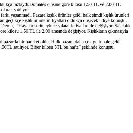
t oldukça fazlaydı.Domates cinsine göre kilosu 1.50 TL ve 2.00 TL
larak satılıyor.
farkı yaşanmadı. Pazara kışlık ürünler geldi halk şimdi kışlık ürünleri
man geçtikçe kışlık ürünlerin fiyatları oldukça düşecek” diye konuştu.
 Demir, “Havalar serinleyince salatalık fiyatları de değişiyor. Salatalık
öre kilosu 1.50 TL ile 2.00 arasında değişiyor. Kışlıkların çıkmasıyla
i pazarda bir hareket oldu. Halk pazara daha çok gelir hale geldi.
50TL satılıyor. Biber kilosu 5TL bu hafta” şeklinde konuştu.