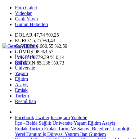
Foto Galeri
Videolar
Canlı Yayın
Günün Haberleri
DOLAR
47,74
%0,25
EURO
55,25
%0,43
G.ALTIN
6.660,55
%2,59
GÜMÜŞ
98
%3,57
İlçe - Belde
IMKB
13.779,39
%-0,14
Sağlık
BITCOIN
65.136
%0,73
Üniversite
Yaşam
Eğitim
Asayiş
Emlak
Turizm
Resmî İlan
Facebook
Twitter
Instagram
Youtube
İlçe - Belde
Sağlık
Üniversite
Yaşam
Eğitim
Asayiş
Emlak
Turizm
Emlak
Tarım Ve Sanayi
Belediye
Teknoloji
Yerel
Tanıtım
İş Dünyası
Yatırım
İlan
Gündem