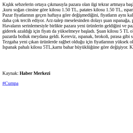
Kışlık sebzelerin ortaya çıkmasıyla pazara olan ilgi tekrar artmaya ba
,kuru soğan cinsine göre kilosu 1.50 TL, patates kilosu 1.50 TL, ıspa
Pazar fiyatlarının geçen haftaya göre değişmediğini, fiyatların aynı ka
daha çok tercih ediyor. Arz-talep meselesinden dolayı şuan ıspanağa, pa
Havaların serinlemesiyle birlikte pazara yeni ürünlerin geldiğini ve paz
giderek azaldığı için fiyatı da yükselmeye başladı. Şuan kilosu 5 TL ol
pazarda bolluk meydana geldi. Kereviz, ıspanak, brokoli, pırasa gibi se
Tezgaha yeni çıkan ürünlerde rağbet olduğu için fiyatlarının yüksek o
Ispanak pahalı kilosu 5TL,karnı bahar büyüklüğüne göre değişiyor. Kü
Kaynak:
Haber Merkezi
#Cumpa