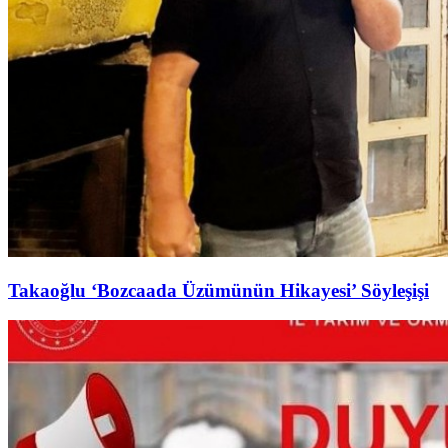
Takaoğlu ‘Bozcaada Üzümünün Hikayesi’ Söyleşişi