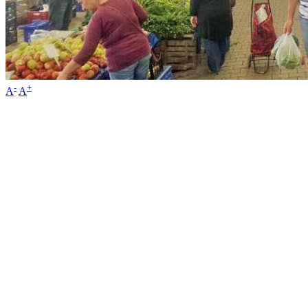
-
+
A
A