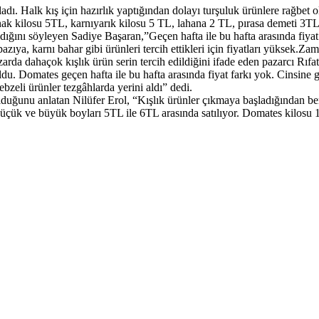
şladı. Halk kış için hazırlık yaptığından dolayı turşuluk ürünlere rağbe
nak kilosu 5TL, karnıyarık kilosu 5 TL, lahana 2 TL, pırasa demeti 3TL o
ldığını söyleyen Sadiye Başaran,”Geçen hafta ile bu hafta arasında fiyat 
zıya, karnı bahar gibi ürünleri tercih ettikleri için fiyatları yüksek.Za
arda dahaçok kışlık ürün serin tercih edildiğini ifade eden pazarcı Rıfat
du. Domates geçen hafta ile bu hafta arasında fiyat farkı yok. Cinsine g
bzeli ürünler tezgâhlarda yerini aldı” dedi.
lduğunu anlatan Nilüfer Erol, “Kışlık ürünler çıkmaya başladığından ber
çük ve büyük boyları 5TL ile 6TL arasında satılıyor. Domates kilosu 1.