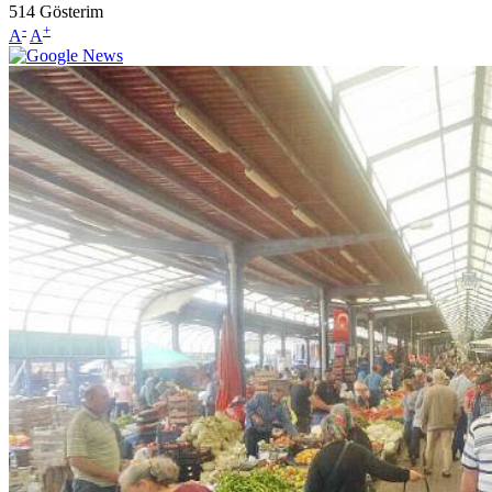
514
Gösterim
-
+
A
A