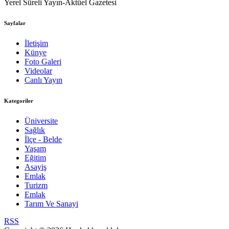
Yerel Süreli Yayın-Aktüel Gazetesi
Sayfalar
İletişim
Künye
Foto Galeri
Videolar
Canlı Yayın
Kategoriler
Üniversite
Sağlık
İlçe - Belde
Yaşam
Eğitim
Asayiş
Emlak
Turizm
Emlak
Tarım Ve Sanayi
RSS