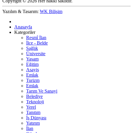
Copyright © 2026 Her hakkı saklıdır.
Yazılım & Tasarım:
WK Bilişim
Anasayfa
Kategoriler
Resmî İlan
İlçe - Belde
Sağlık
Üniversite
Yaşam
Eğitim
Asayiş
Emlak
Turizm
Emlak
Tarım Ve Sanayi
Belediye
Teknoloji
Yerel
Tanıtım
İş Dünyası
Yatırım
İlan