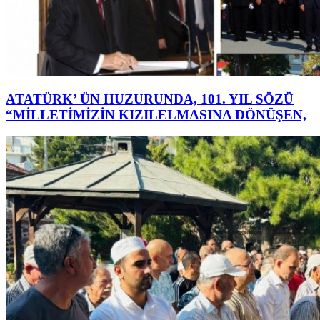
ATATÜRK’ ÜN HUZURUNDA, 101. YIL SÖZÜ
“MİLLETİMİZİN KIZILELMASINA DÖNÜŞEN,