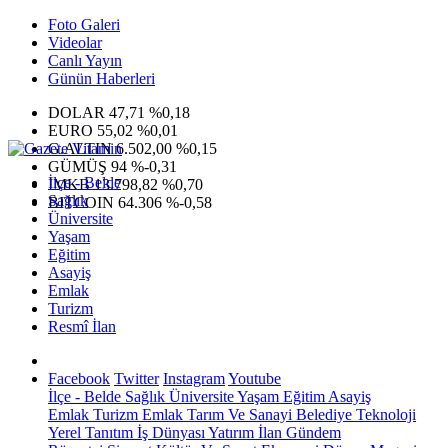
Foto Galeri
Videolar
Canlı Yayın
Günün Haberleri
DOLAR
47,71
%0,18
EURO
55,02
%0,01
G.ALTIN
6.502,00
%0,15
GÜMÜŞ
94
%-0,31
İlçe - Belde
IMKB
13.798,82
%0,70
Sağlık
BITCOIN
64.306
%-0,58
Üniversite
Yaşam
Eğitim
Asayiş
Emlak
Turizm
Resmî İlan
Facebook
Twitter
Instagram
Youtube
İlçe - Belde
Sağlık
Üniversite
Yaşam
Eğitim
Asayiş
Emlak
Turizm
Emlak
Tarım Ve Sanayi
Belediye
Teknoloji
Yerel
Tanıtım
İş Dünyası
Yatırım
İlan
Gündem