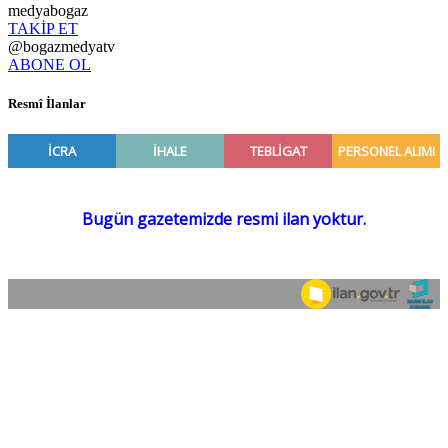
medyabogaz
TAKİP ET
@bogazmedyatv
ABONE OL
Resmî İlanlar