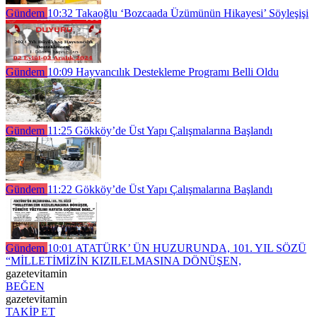
Gündem
10:32
Takaoğlu ‘Bozcaada Üzümünün Hikayesi’ Söyleşişi
Gündem
10:09
Hayvancılık Destekleme Programı Belli Oldu
Gündem
11:25
Gökköy’de Üst Yapı Çalışmalarına Başlandı
Gündem
11:22
Gökköy’de Üst Yapı Çalışmalarına Başlandı
Gündem
10:01
ATATÜRK’ ÜN HUZURUNDA, 101. YIL SÖZÜ
“MİLLETİMİZİN KIZILELMASINA DÖNÜŞEN,
gazetevitamin
BEĞEN
gazetevitamin
TAKİP ET