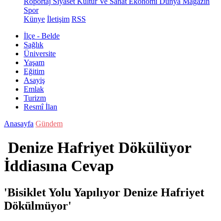
Röportaj
Siyaset
Kültür Ve Sanat
Ekonomi
Dünya
Magazin
Spor
Künye
İletişim
RSS
İlçe - Belde
Sağlık
Üniversite
Yaşam
Eğitim
Asayiş
Emlak
Turizm
Resmî İlan
Anasayfa
Gündem
Denize Hafriyet Dökülüyor
İddiasına Cevap
'Bisiklet Yolu Yapılıyor Denize Hafriyet
Dökülmüyor'