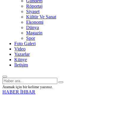
Gündem
Röportaj
Siyaset
Kültür Ve Sanat
Ekonomi
Dünya
Magazin
Spor
Foto Galeri
Video
Yazarlar
Künye
İletişim
Aramak için bir kelime yazınız.
HABER İHBAR