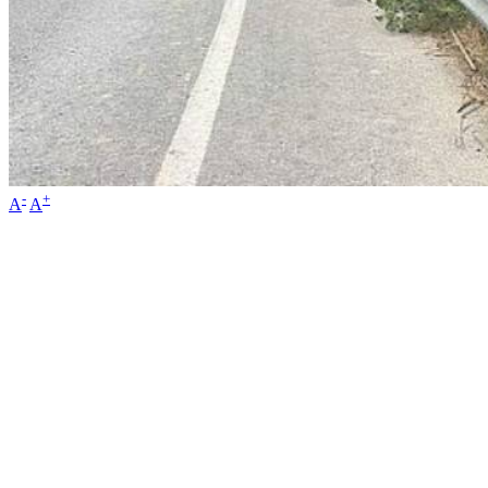
-
+
A
A