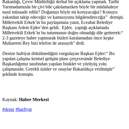
Bakanlığı, Çevre Müdürlüğü derhal bir açıklama yapmalı. Tarihi
Yarımadamızda bir çivi bile çakılamazken böyle bir müdahaleye
nasıl müsaade edilir? Doğamızı böyle mi koruyacağız? Konuyu
yakından takip edeceğiz ve kamuoyunu bilgilendireceğiz” demişti.
Milletvekili Erkek’in bu paylaşımına yanıt, Eceabat Belediye
Başkanı Adem Ejder’den geldi. Ejder, yaptığı açıklamada
Milletvekili Erkek’in bu tutumunun doğru olmadığı dile getirerek:“
2-3 gazeteye haber yaptırarak bizleri karalamadan önce keşke
Muharrem Bey bizi telefon ile arasaydı” dedi.
Denize hafriyat dökülmediğini vurgulayan Başkan Ejder:“ Bu
yapılan çalışma kentsel gelişim planı çerçevesinde Belediye
Başkanlığımız tarafından yapılan bisiklet ve yürüyüş yolu
çalışmasıdır. Gerekli izinler ve onaylar Bakanlıkça verilmiştir”
şeklinde konuştu.
Kaynak:
Haber Merkezi
#deniz
#harfiyat