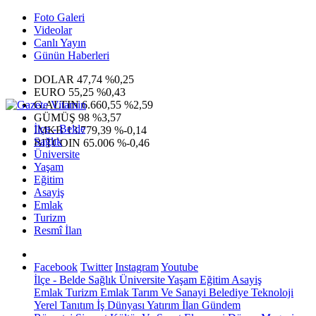
Foto Galeri
Videolar
Canlı Yayın
Günün Haberleri
DOLAR
47,74
%0,25
EURO
55,25
%0,43
G.ALTIN
6.660,55
%2,59
GÜMÜŞ
98
%3,57
İlçe - Belde
IMKB
13.779,39
%-0,14
Sağlık
BITCOIN
65.006
%-0,46
Üniversite
Yaşam
Eğitim
Asayiş
Emlak
Turizm
Resmî İlan
Facebook
Twitter
Instagram
Youtube
İlçe - Belde
Sağlık
Üniversite
Yaşam
Eğitim
Asayiş
Emlak
Turizm
Emlak
Tarım Ve Sanayi
Belediye
Teknoloji
Yerel
Tanıtım
İş Dünyası
Yatırım
İlan
Gündem