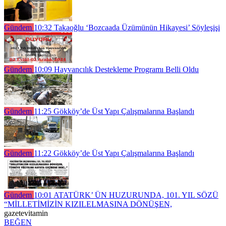
Gündem
10:32
Takaoğlu ‘Bozcaada Üzümünün Hikayesi’ Söyleşişi
Gündem
10:09
Hayvancılık Destekleme Programı Belli Oldu
Gündem
11:25
Gökköy’de Üst Yapı Çalışmalarına Başlandı
Gündem
11:22
Gökköy’de Üst Yapı Çalışmalarına Başlandı
Gündem
10:01
ATATÜRK’ ÜN HUZURUNDA, 101. YIL SÖZÜ
“MİLLETİMİZİN KIZILELMASINA DÖNÜŞEN,
gazetevitamin
BEĞEN