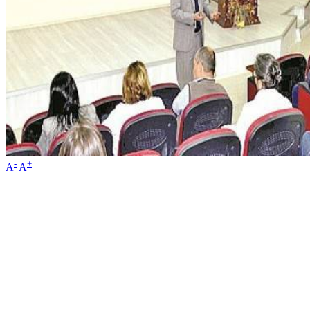
-
+
A
A