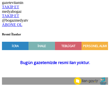
gazetevitamin
TAKİP ET
medyabogaz
TAKİP ET
@bogazmedyatv
ABONE OL
Resmî İlanlar