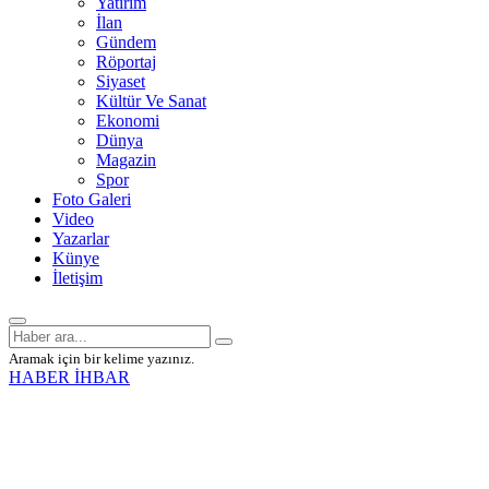
Yatırım
İlan
Gündem
Röportaj
Siyaset
Kültür Ve Sanat
Ekonomi
Dünya
Magazin
Spor
Foto Galeri
Video
Yazarlar
Künye
İletişim
Aramak için bir kelime yazınız.
HABER İHBAR