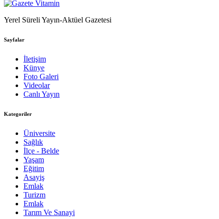
Yerel Süreli Yayın-Aktüel Gazetesi
Sayfalar
İletişim
Künye
Foto Galeri
Videolar
Canlı Yayın
Kategoriler
Üniversite
Sağlık
İlçe - Belde
Yaşam
Eğitim
Asayiş
Emlak
Turizm
Emlak
Tarım Ve Sanayi