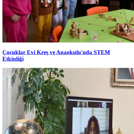
Çocuklar Evi Kreş ve Anaokulu'nda STEM
Etkinliği