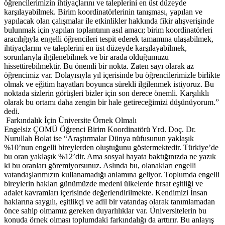
öğrencilerimizin ihtiyaçlarını ve taleplerini en üst düzeyde
karşılayabilmek. Birim koordinatörlerinin tanışması, yapılan ve
yapılacak olan çalışmalar ile etkinlikler hakkında fikir alışverişinde
bulunmak için yapılan toplantının asıl amacı; birim koordinatörleri
aracılığıyla engelli öğrencileri tespit ederek tamamına ulaşabilmek,
ihtiyaçlarını ve taleplerini en üst düzeyde karşılayabilmek,
sorunlarıyla ilgilenebilmek ve bir arada olduğumuzu
hissettirebilmektir. Bu önemli bir nokta. Zaten sayı olarak az
öğrencimiz var. Dolayısıyla yıl içerisinde bu öğrencilerimizle birlikte
olmak ve eğitim hayatları boyunca sürekli ilgilenmek istiyoruz. Bu
noktada sizlerin görüşleri bizler için son derece önemli. Karşılıklı
olarak bu ortamı daha zengin bir hale getireceğimizi düşünüyorum.”
dedi.
Farkındalık İçin Üniversite Örnek Olmalı
Engelsiz ÇOMÜ Öğrenci Birim Koordinatörü Yrd. Doç. Dr.
Nurullah Bolat ise “Araştırmalar Dünya nüfusunun yaklaşık
%10’nun engelli bireylerden oluştuğunu göstermektedir. Türkiye’de
bu oran yaklaşık %12’dir. Ama sosyal hayata baktığınızda ne yazık
ki bu oranları göremiyorsunuz. Aslında bu, olanakları engelli
vatandaşlarımızın kullanamadığı anlamına geliyor. Toplumda engelli
bireylerin hakları günümüzde medeni ülkelerde fırsat eşitliği ve
adalet kavramları içerisinde değerlendirilmekte. Kendimizi İnsan
haklarına saygılı, eşitlikçi ve adil bir vatandaş olarak tanımlamadan
önce sahip olmamız gereken duyarlılıklar var. Üniversitelerin bu
konuda örnek olması toplumdaki farkındalığı da arttırır. Bu anlayış