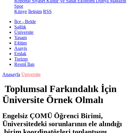
Röportaj
Siyaset
Kültür Ve Sanat
Ekonomi
Dünya
Magazin
Spor
Künye
İletişim
RSS
İlçe - Belde
Sağlık
Üniversite
Yaşam
Eğitim
Asayiş
Emlak
Turizm
Resmî İlan
Anasayfa
Üniversite
Toplumsal Farkındalık İçin
Üniversite Örnek Olmalı
Engelsiz ÇOMÜ Öğrenci Birimi,
Üniversitedeki sorunlarının ele alındığı
birim koordinatörleri toplantısını