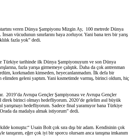
un startını veren Dünya Şampiyonu Mizgin Ay, 100 metrede Dünya
an vücudunun sınırlarını baya zorluyor. Yani bana ters bir yarış
lılık fazla yok” dedi.
de Türkiye tarihinde ilk Dünya Şampiyonuyum ve son Dünya
şlarına, fazla yarışa girmemeye çalıştık. Daha da çok antrenman
gördüm, korkmadım kimseden, heyecanlanmadım. İlk defa bir
 elimden geleni yaptım. Yani kısmetimde varmış, birinci oldum, hiç
var. 2019’da Avrupa Gençler Şampiyonası ve Avrupa Gençler
 direk birinci olmayı hedefliyorum. 2020’de gelelim asıl büyük
inal yarışmayı hedefliyorum. Sadece final yaramıyor bana Türkiye
. Orada da madalya almak istiyorum” dedi.
ekilde konuştu:“ Usain Bolt çok sıra dışı bir adam. Kendisinin çok
yle tanışırım, eğer çok iyi bir sporcu olursam anca tanışma imkanım