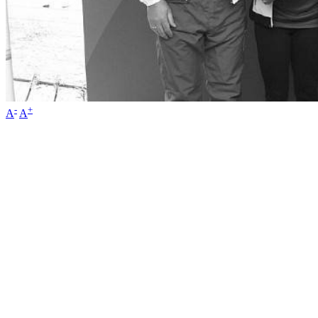
-
+
A
A