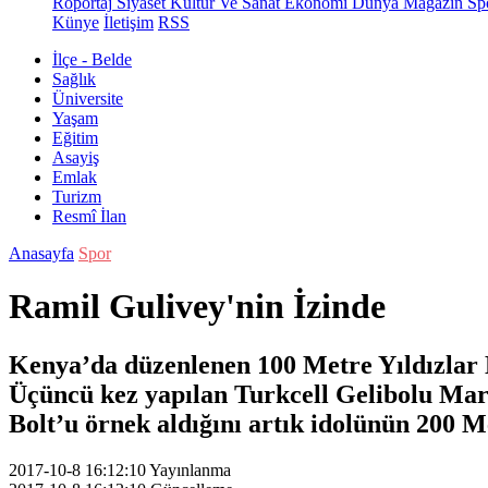
Röportaj
Siyaset
Kültür Ve Sanat
Ekonomi
Dünya
Magazin
Sp
Künye
İletişim
RSS
İlçe - Belde
Sağlık
Üniversite
Yaşam
Eğitim
Asayiş
Emlak
Turizm
Resmî İlan
Anasayfa
Spor
Ramil Gulivey'nin İzinde
Kenya’da düzenlenen 100 Metre Yıldızlar
Üçüncü kez yapılan Turkcell Gelibolu Mar
Bolt’u örnek aldığını artık idolünün 200
2017-10-8 16:12:10
Yayınlanma