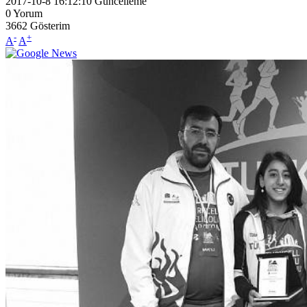
2017-10-8 16:12:10
Güncelleme
0
Yorum
3662
Gösterim
-
+
A
A