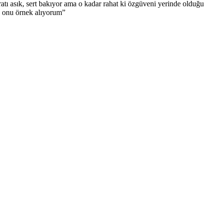
uratı asık, sert bakıyor ama o kadar rahat ki özgüveni yerinde olduğu
k onu örnek alıyorum”