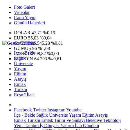
Foto Galeri
Videolar
Canlı Yayın
Günün Haberleri
DOLAR
47,71
%0,19
EURO
55,03
%0,04
G.ALTIN
6.545,28
%0,81
GÜMÜŞ
96
%1,68
İlçe - Belde
IMKB
13.798,82
%0,00
Sağlık
BITCOIN
64.293
%-0,61
Üniversite
Yaşam
Eğitim
Asayiş
Emlak
Turizm
Resmî İlan
Facebook
Twitter
Instagram
Youtube
İlçe - Belde
Sağlık
Üniversite
Yaşam
Eğitim
Asayiş
Emlak
Turizm
Emlak
Tarım Ve Sanayi
Belediye
Teknoloji
Yerel
Tanıtım
İş Dünyası
Yatırım
İlan
Gündem