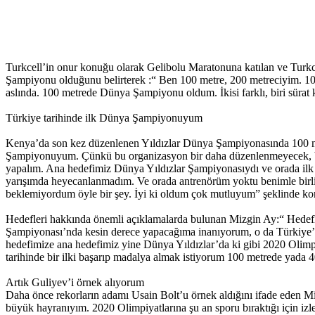
Turkcell’in onur konuğu olarak Gelibolu Maratonuna katılan ve Turk
Şampiyonu olduğunu belirterek :“ Ben 100 metre, 200 metreciyim. 10
aslında. 100 metrede Dünya Şampiyonu oldum. İkisi farklı, biri sürat ko
Türkiye tarihinde ilk Dünya Şampiyonuyum
Kenya’da son kez düzenlenen Yıldızlar Dünya Şampiyonasında 100 m
Şampiyonuyum. Çünkü bu organizasyon bir daha düzenlenmeyecek, bu k
yapalım. Ana hedefimiz Dünya Yıldızlar Şampiyonasıydı ve orada ilk
yarışımda heyecanlanmadım. Ve orada antrenörüm yoktu benimle birlikt
beklemiyordum öyle bir şey. İyi ki oldum çok mutluyum” şeklinde ko
Hedefleri hakkında önemli açıklamalarda bulunan Mizgin Ay:“ Hede
Şampiyonası’nda kesin derece yapacağıma inanıyorum, o da Türkiye’de
hedefimize ana hedefimiz yine Dünya Yıldızlar’da ki gibi 2020 Olimpiy
tarihinde bir ilki başarıp madalya almak istiyorum 100 metrede yada 
Artık Guliyev’i örnek alıyorum
Daha önce rekorların adamı Usain Bolt’u örnek aldığını ifade eden Mizg
büyük hayranıyım. 2020 Olimpiyatlarına şu an sporu bıraktığı için izl