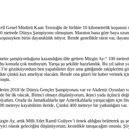
cell Genel Müdürü Kaan Terzioğlu ile birlikte 10 kilometrelik koşun
0 metrede Dünya Şampiyonu olmuştum. Maraton bana göre baya uzun. İns
şusuyken birisi dayanıklılık istiyor. Bende genellikle sürat var, dayanık
etre şampiyonluğunu kazandığını dile getiren Mizgin Ay:“ 100 metre
onuda çok mutluyum. Yarışa şu şekilde hazırlandık. Bu yıl salon yarı
 3’te gözüküyordum ben yapabilirim diye ama gittiğimde rakiplerimi 
e çünkü kızı ameliyat olacaktı. Bende ona güzel bir haber vermek için
nuştu.
flerim 2018’de Dünya Gençler Şampiyonası var ve Akdeniz Oyunları 
 bir ilk olacak. Birinci olmayı düşünüyorum, ikinci yada üçüncü değil
atları. Orada da Jamaikalılarla işte Amerikalılarla yarışacağım için f
400 metreye kayabilirim ileride. Çünkü 400 metreye bir yatkınlığım var
in Ay, artık Milli Atlet Ramil Guliyev’i örnek aldığını belirterek şu ş
eyici olarak geleceğini düşünüyorum, kesinlikle tanışacağım onunla. Şö