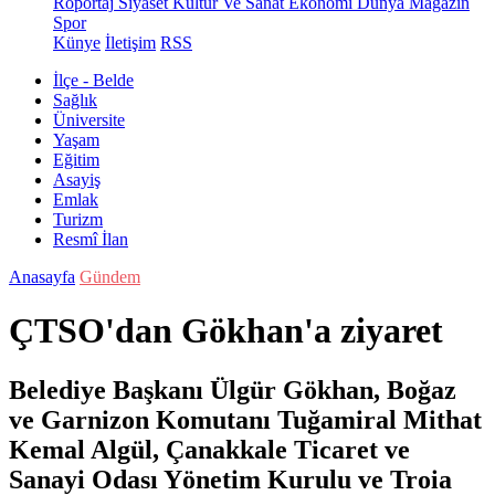
Röportaj
Siyaset
Kültür Ve Sanat
Ekonomi
Dünya
Magazin
Spor
Künye
İletişim
RSS
İlçe - Belde
Sağlık
Üniversite
Yaşam
Eğitim
Asayiş
Emlak
Turizm
Resmî İlan
Anasayfa
Gündem
ÇTSO'dan Gökhan'a ziyaret
Belediye Başkanı Ülgür Gökhan, Boğaz
ve Garnizon Komutanı Tuğamiral Mithat
Kemal Algül, Çanakkale Ticaret ve
Sanayi Odası Yönetim Kurulu ve Troia