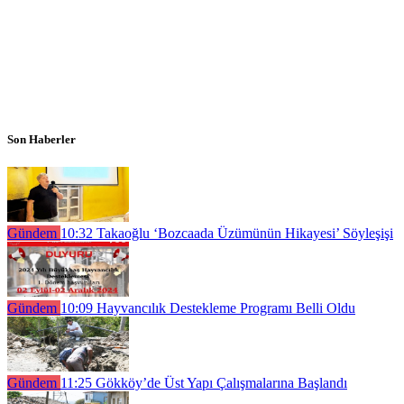
Son Haberler
Gündem
10:32
Takaoğlu ‘Bozcaada Üzümünün Hikayesi’ Söyleşişi
Gündem
10:09
Hayvancılık Destekleme Programı Belli Oldu
Gündem
11:25
Gökköy’de Üst Yapı Çalışmalarına Başlandı