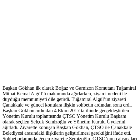
Başkan Gökhan ilk olarak Boğaz ve Garnizon Komutanı Tuğamiral
Mithat Kemal Algül’ü makamında ağırlarken, ziyaret nedeni ile
duyduğu memnuniyeti dile getirdi. Tuğamiral Algül’ün ziyareti
Çanakkale ve güncel konulara ilişkin sohbetin ardından sona erdi.
Başkan Gökhan ardından 4 Ekim 2017 tarihinde gerçekleştirilen
Yönetim Kurulu toplantısında ÇTSO Yönetim Kurulu Başkanı
olarak seçilen Selçuk Semizoğlu ve Yönetim Kurulu Üyelerini
ağırladı. Ziyarette konuşan Başkan Gökhan, ÇTSO ile Çanakkale
Belediyesi arasındaki ilişkilerin geliştirilmesi gerektiğini ifade etti.
Sohbet ortamında geçen ziyarette Semizoğlu, ÇTSO’nun çalışmaları