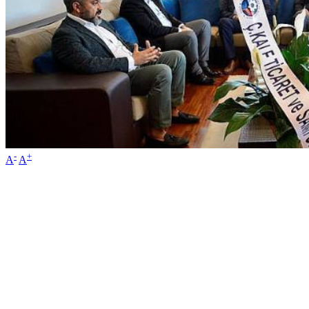
-
+
A
A