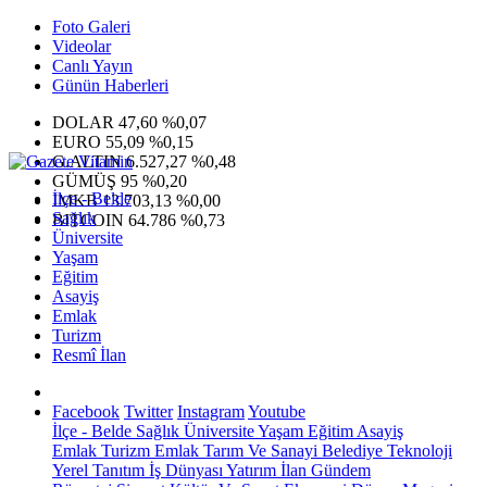
Foto Galeri
Videolar
Canlı Yayın
Günün Haberleri
DOLAR
47,60
%0,07
EURO
55,09
%0,15
G.ALTIN
6.527,27
%0,48
GÜMÜŞ
95
%0,20
İlçe - Belde
IMKB
13.703,13
%0,00
Sağlık
BITCOIN
64.786
%0,73
Üniversite
Yaşam
Eğitim
Asayiş
Emlak
Turizm
Resmî İlan
Facebook
Twitter
Instagram
Youtube
İlçe - Belde
Sağlık
Üniversite
Yaşam
Eğitim
Asayiş
Emlak
Turizm
Emlak
Tarım Ve Sanayi
Belediye
Teknoloji
Yerel
Tanıtım
İş Dünyası
Yatırım
İlan
Gündem