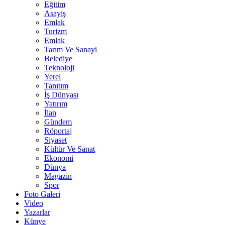
Eğitim
Asayiş
Emlak
Turizm
Emlak
Tarım Ve Sanayi
Belediye
Teknoloji
Yerel
Tanıtım
İş Dünyası
Yatırım
İlan
Gündem
Röportaj
Siyaset
Kültür Ve Sanat
Ekonomi
Dünya
Magazin
Spor
Foto Galeri
Video
Yazarlar
Künye