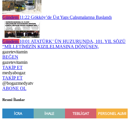
Gündem
11:22
Gökköy’de Üst Yapı Çalışmalarına Başlandı
Gündem
10:01
ATATÜRK’ ÜN HUZURUNDA, 101. YIL SÖZÜ
“MİLLETİMİZİN KIZILELMASINA DÖNÜŞEN,
gazetevitamin
BEĞEN
gazetevitamin
TAKİP ET
medyabogaz
TAKİP ET
@bogazmedyatv
ABONE OL
Resmî İlanlar