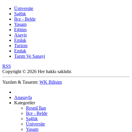
Üniversite
Sağlık
İlçe - Belde
Yaşam
Eğitim
Asayiş
Emlak
Turizm
Emlak
Tarım Ve Sanayi
RSS
Copyright © 2026 Her hakkı saklıdır.
Yazılım & Tasarım:
WK Bilişim
Anasayfa
Kategoriler
Resmî İlan
İlçe - Belde
Sağlık
Üniversite
Yaşam