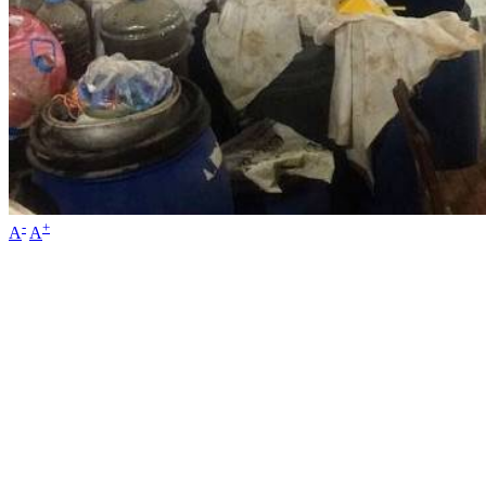
-
+
A
A