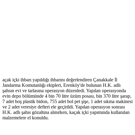
açak içki ihbarı yapıldığı ihbarını değerlendiren Çanakkale İl
Jandarma Komutanlığı ekipleri, Erenköy'de bulunan H.K. adlı
şahsın evi ve tarlasına operasyon düzenledi. Yapılan operasyonda
evin depo bölümünde 4 bin 70 litre üzüm posası, bin 370 litre şarap,
7 adet boş plastik bidon, 755 adet bol pet şişe, 1 adet sıkma makinesi
ve 2 adet veresiye defteri ele geçirildi. Yapılan operasyon sonrası
H.K. adlı şahıs gözaltına alınırken, kaçak içki yapımında kullanılan
malzemelere el konuldu.