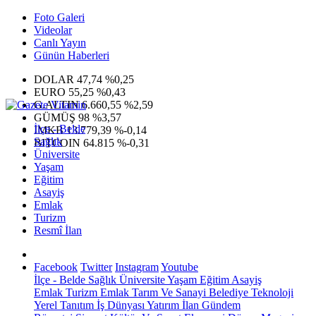
Foto Galeri
Videolar
Canlı Yayın
Günün Haberleri
DOLAR
47,74
%0,25
EURO
55,25
%0,43
G.ALTIN
6.660,55
%2,59
GÜMÜŞ
98
%3,57
İlçe - Belde
IMKB
13.779,39
%-0,14
Sağlık
BITCOIN
64.815
%-0,31
Üniversite
Yaşam
Eğitim
Asayiş
Emlak
Turizm
Resmî İlan
Facebook
Twitter
Instagram
Youtube
İlçe - Belde
Sağlık
Üniversite
Yaşam
Eğitim
Asayiş
Emlak
Turizm
Emlak
Tarım Ve Sanayi
Belediye
Teknoloji
Yerel
Tanıtım
İş Dünyası
Yatırım
İlan
Gündem