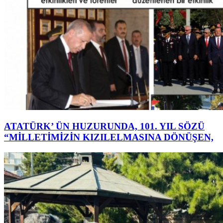
ATATÜRK’ ÜN HUZURUNDA, 101. YIL SÖZÜ
“MİLLETİMİZİN KIZILELMASINA DÖNÜŞEN,