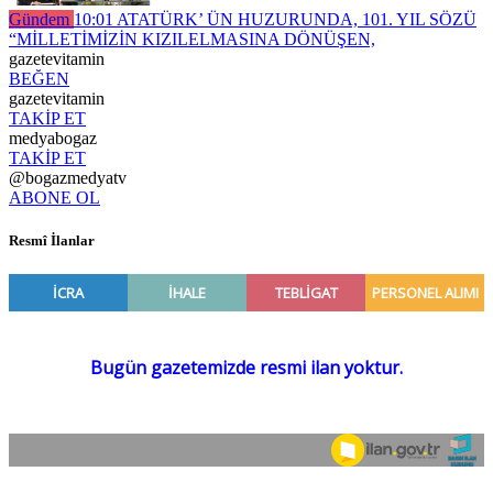
Gündem
10:01
ATATÜRK’ ÜN HUZURUNDA, 101. YIL SÖZÜ
“MİLLETİMİZİN KIZILELMASINA DÖNÜŞEN,
gazetevitamin
BEĞEN
gazetevitamin
TAKİP ET
medyabogaz
TAKİP ET
@bogazmedyatv
ABONE OL
Resmî İlanlar