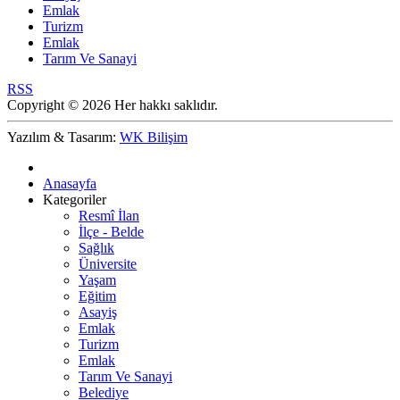
Emlak
Turizm
Emlak
Tarım Ve Sanayi
RSS
Copyright © 2026 Her hakkı saklıdır.
Yazılım & Tasarım:
WK Bilişim
Anasayfa
Kategoriler
Resmî İlan
İlçe - Belde
Sağlık
Üniversite
Yaşam
Eğitim
Asayiş
Emlak
Turizm
Emlak
Tarım Ve Sanayi
Belediye