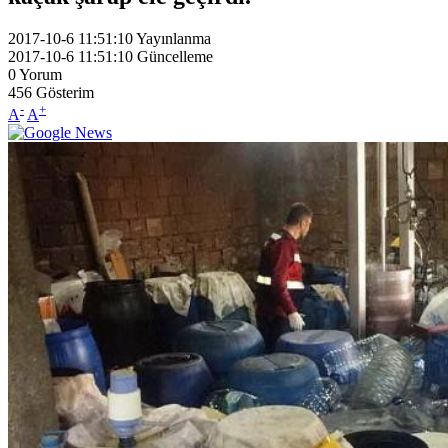
2017-10-6 11:51:10
Yayınlanma
2017-10-6 11:51:10
Güncelleme
0
Yorum
456
Gösterim
-
+
A
A