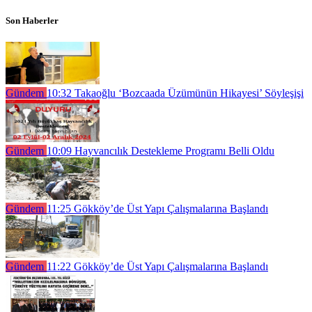
Son Haberler
Gündem
10:32
Takaoğlu ‘Bozcaada Üzümünün Hikayesi’ Söyleşişi
Gündem
10:09
Hayvancılık Destekleme Programı Belli Oldu
Gündem
11:25
Gökköy’de Üst Yapı Çalışmalarına Başlandı
Gündem
11:22
Gökköy’de Üst Yapı Çalışmalarına Başlandı