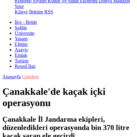
Röportaj
Siyaset
Kültür Ve Sanat
Ekonomi
Dünya
Magazin
Spor
Künye
İletişim
RSS
İlçe - Belde
Sağlık
Üniversite
Yaşam
Eğitim
Asayiş
Emlak
Turizm
Resmî İlan
Anasayfa
Gündem
Çanakkale'de kaçak içki
operasyonu
Çanakkale İl Jandarma ekipleri,
düzenledikleri operasyonda bin 370 litre
kaçak şarap ele geçirdi.