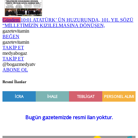
Gündem
10:01
ATATÜRK’ ÜN HUZURUNDA, 101. YIL SÖZÜ
“MİLLETİMİZİN KIZILELMASINA DÖNÜŞEN,
gazetevitamin
BEĞEN
gazetevitamin
TAKİP ET
medyabogaz
TAKİP ET
@bogazmedyatv
ABONE OL
Resmî İlanlar