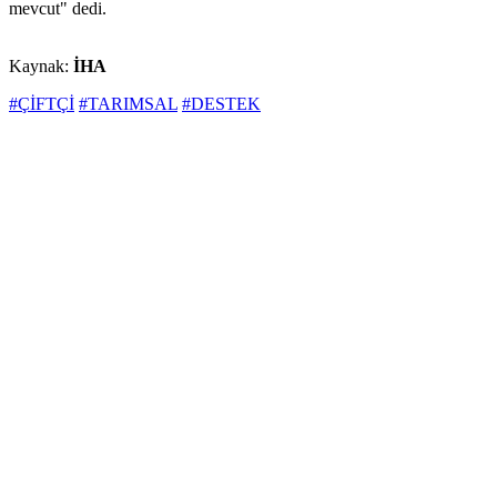
mevcut" dedi.
Kaynak:
İHA
#ÇİFTÇİ
#TARIMSAL
#DESTEK