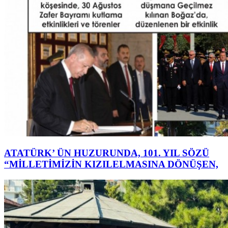
ATATÜRK’ ÜN HUZURUNDA, 101. YIL SÖZÜ
“MİLLETİMİZİN KIZILELMASINA DÖNÜŞEN,