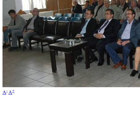
-
+
A
A