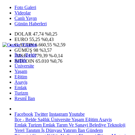
Foto Galeri
Videolar
Canlı Yayın
Günün Haberleri
DOLAR
47,74
%0,25
EURO
55,25
%0,43
G.ALTIN
6.660,55
%2,59
GÜMÜŞ
98
%3,57
İlçe - Belde
IMKB
13.779,39
%-0,14
Sağlık
BITCOIN
65.010
%0,76
Üniversite
Yaşam
Eğitim
Asayiş
Emlak
Turizm
Resmî İlan
Facebook
Twitter
Instagram
Youtube
İlçe - Belde
Sağlık
Üniversite
Yaşam
Eğitim
Asayiş
Emlak
Turizm
Emlak
Tarım Ve Sanayi
Belediye
Teknoloji
Yerel
Tanıtım
İş Dünyası
Yatırım
İlan
Gündem