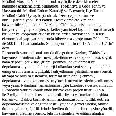
Müdürü Mustafa Nazlım tarafından çiftçilere desteklemeler
hakkında açıklamalarda bulunuldu. Toplantıya İl Gıda Tarım ve
Hayvancılık Müdürü Erdem Karadağ ve Bayramiç İlçe Tarım
Müdürü Cahit Uydaş başta olmak üzere çeşitli kurum ve
kuruluşlarının yetkilileri katıldı. Desteklemelere kimlerin
başvurabileceğini aktaran Nazlım, "Çiftçi kayıt sistemine kayıtlı
bireyler yani gerçek kişiler, şirketler yani tüzel kişiler, tarımsal amaçlı
birlikler ve kooperatifler desteklemelerden faydalanabilir. Kırsal
ekonomik altyapı yatırımlarında hibeye esas proje tutarı 30 bin TL
ile 500 bin TL arasındadır. Son başvuru tarihi ise 17 Aralık 2017'dir"
dedi.
Ekonomik yatırım konularını da dile getiren Nazlım, "Bitkisel ve
hayvansal ürünlerin işlenmesi, paketlenmesi ve depolanması, soğuk
hava deposu, çelik silo, gübre işlenmesi, paketlenmesi ve
depolanması, yenilenebilir enerji kullanılan yeni sera, yenilenebilir
enerji üretim tesisleri, çiftçilik faaliyetlerinin geliştirilmesine yönelik
alt yapı ve bilişim sistemleri, tarımsal ürünlerin işlenmesi,
depolanması ve paketlenmesine yönelik mevut tesislerin yenilenmesi
veya yarım kalanların tamamlanması gibi konularda destek alınabilir.
Ekonomik yatırım konularında hibeye esas projen tutarı 30 bin TL
ile 2 milyon TL'dir. Kırsal ekonomik altyapı yatırımları 7 başlıkta
toplanıyor. Balıkçı barınaklarının modernizasyonu, Çiftlik gübresi
depolama-işleme ve dağıtma tesisi, yayla ve gezici arıcılar, bitkisel
üretime yönelik, Çiftlik içinde üretilen ürünlerin işlenmesine yönelik,
hayvansal üretime yönelik, bilişim sistemleri ve eğitimi alanları