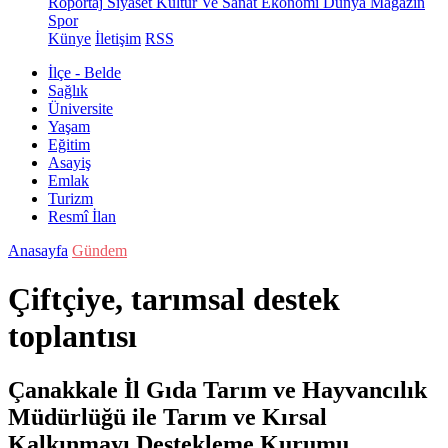
Röportaj
Siyaset
Kültür Ve Sanat
Ekonomi
Dünya
Magazin
Spor
Künye
İletişim
RSS
İlçe - Belde
Sağlık
Üniversite
Yaşam
Eğitim
Asayiş
Emlak
Turizm
Resmî İlan
Anasayfa
Gündem
Çiftçiye, tarımsal destek
toplantısı
Çanakkale İl Gıda Tarım ve Hayvancılık
Müdürlüğü ile Tarım ve Kırsal
Kalkınmayı Destekleme Kurumu