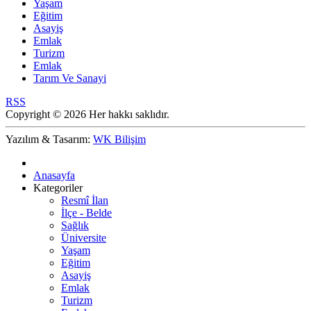
Yaşam
Eğitim
Asayiş
Emlak
Turizm
Emlak
Tarım Ve Sanayi
RSS
Copyright © 2026 Her hakkı saklıdır.
Yazılım & Tasarım:
WK Bilişim
Anasayfa
Kategoriler
Resmî İlan
İlçe - Belde
Sağlık
Üniversite
Yaşam
Eğitim
Asayiş
Emlak
Turizm