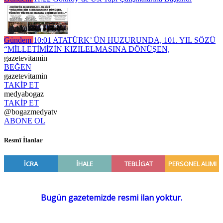
Gündem
10:01
ATATÜRK’ ÜN HUZURUNDA, 101. YIL SÖZÜ
“MİLLETİMİZİN KIZILELMASINA DÖNÜŞEN,
gazetevitamin
BEĞEN
gazetevitamin
TAKİP ET
medyabogaz
TAKİP ET
@bogazmedyatv
ABONE OL
Resmî İlanlar