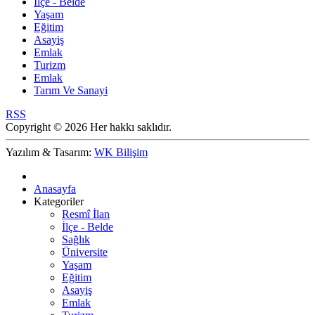
İlçe - Belde
Yaşam
Eğitim
Asayiş
Emlak
Turizm
Emlak
Tarım Ve Sanayi
RSS
Copyright © 2026 Her hakkı saklıdır.
Yazılım & Tasarım:
WK Bilişim
Anasayfa
Kategoriler
Resmî İlan
İlçe - Belde
Sağlık
Üniversite
Yaşam
Eğitim
Asayiş
Emlak