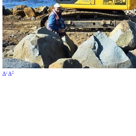
-
+
A
A