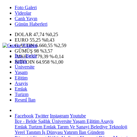
Foto Galeri
Videolar
Canlı Yayın
Günün Haberleri
DOLAR
47,74
%0,25
EURO
55,25
%0,43
G.ALTIN
6.660,55
%2,59
GÜMÜŞ
98
%3,57
İlçe - Belde
IMKB
13.779,39
%-0,14
Sağlık
BITCOIN
64.958
%1,00
Üniversite
Yaşam
Eğitim
Asayiş
Emlak
Turizm
Resmî İlan
Facebook
Twitter
Instagram
Youtube
İlçe - Belde
Sağlık
Üniversite
Yaşam
Eğitim
Asayiş
Emlak
Turizm
Emlak
Tarım Ve Sanayi
Belediye
Teknoloji
Yerel
Tanıtım
İş Dünyası
Yatırım
İlan
Gündem