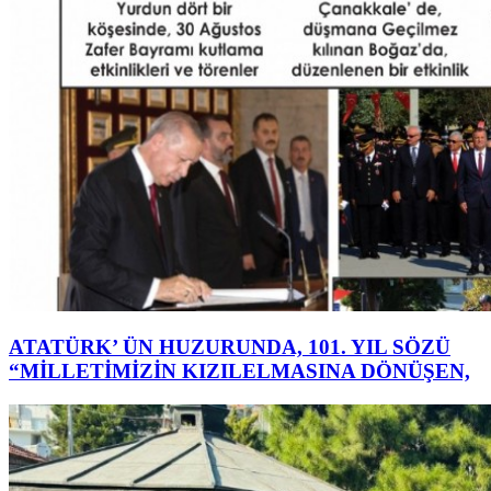
ATATÜRK’ ÜN HUZURUNDA, 101. YIL SÖZÜ
“MİLLETİMİZİN KIZILELMASINA DÖNÜŞEN,