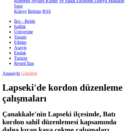
Röportaj
Siyaset
Kültür Ve Sanat
Ekonomi
Dünya
Magazin
Spor
Künye
İletişim
RSS
İlçe - Belde
Sağlık
Üniversite
Yaşam
Eğitim
Asayiş
Emlak
Turizm
Resmî İlan
Anasayfa
Gündem
Lapseki'de kordon düzenleme
çalışmaları
Çanakkale'nin Lapseki ilçesinde, Batı
kordon sahil düzenlemesi kapsamında
dalga kıran kaya çekme çalışmaları