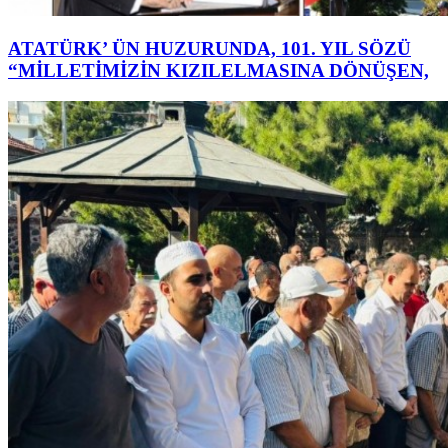
ATATÜRK’ ÜN HUZURUNDA, 101. YIL SÖZÜ
“MİLLETİMİZİN KIZILELMASINA DÖNÜŞEN,