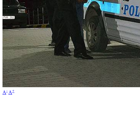
-
+
A
A