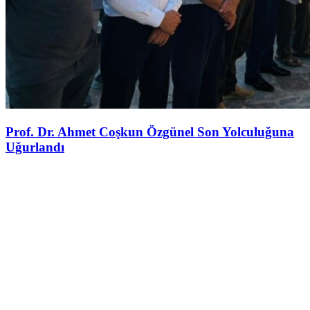
Prof. Dr. Ahmet Coşkun Özgünel Son Yolculuğuna
Uğurlandı