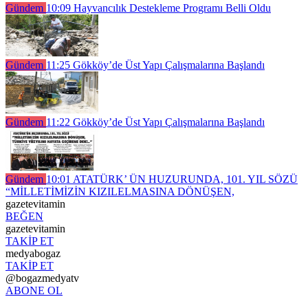
Gündem
10:09
Hayvancılık Destekleme Programı Belli Oldu
Gündem
11:25
Gökköy’de Üst Yapı Çalışmalarına Başlandı
Gündem
11:22
Gökköy’de Üst Yapı Çalışmalarına Başlandı
Gündem
10:01
ATATÜRK’ ÜN HUZURUNDA, 101. YIL SÖZÜ
“MİLLETİMİZİN KIZILELMASINA DÖNÜŞEN,
gazetevitamin
BEĞEN
gazetevitamin
TAKİP ET
medyabogaz
TAKİP ET
@bogazmedyatv
ABONE OL