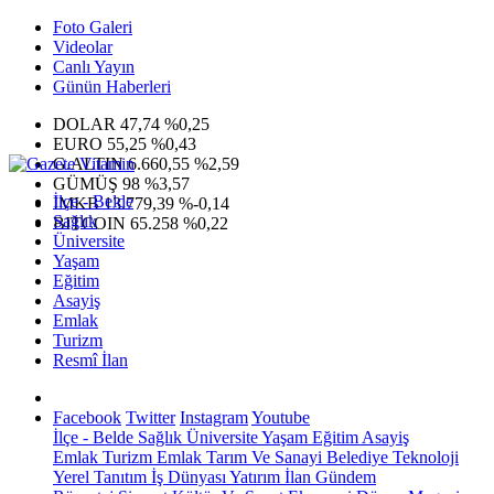
Foto Galeri
Videolar
Canlı Yayın
Günün Haberleri
DOLAR
47,74
%0,25
EURO
55,25
%0,43
G.ALTIN
6.660,55
%2,59
GÜMÜŞ
98
%3,57
İlçe - Belde
IMKB
13.779,39
%-0,14
Sağlık
BITCOIN
65.258
%0,22
Üniversite
Yaşam
Eğitim
Asayiş
Emlak
Turizm
Resmî İlan
Facebook
Twitter
Instagram
Youtube
İlçe - Belde
Sağlık
Üniversite
Yaşam
Eğitim
Asayiş
Emlak
Turizm
Emlak
Tarım Ve Sanayi
Belediye
Teknoloji
Yerel
Tanıtım
İş Dünyası
Yatırım
İlan
Gündem