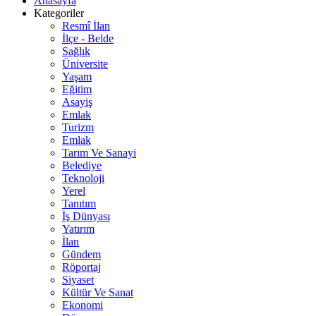
Anasayfa
Kategoriler
Resmî İlan
İlçe - Belde
Sağlık
Üniversite
Yaşam
Eğitim
Asayiş
Emlak
Turizm
Emlak
Tarım Ve Sanayi
Belediye
Teknoloji
Yerel
Tanıtım
İş Dünyası
Yatırım
İlan
Gündem
Röportaj
Siyaset
Kültür Ve Sanat
Ekonomi