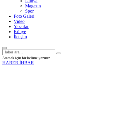
Dünya
Magazin
Spor
Foto Galeri
Video
Yazarlar
Künye
İletişim
Aramak için bir kelime yazınız.
HABER İHBAR