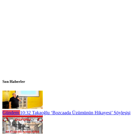
Son Haberler
Gündem
10:32
Takaoğlu ‘Bozcaada Üzümünün Hikayesi’ Söyleşişi