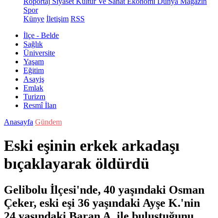
Röportaj
Siyaset
Kültür Ve Sanat
Ekonomi
Dünya
Magazin
Spor
Künye
İletişim
RSS
İlçe - Belde
Sağlık
Üniversite
Yaşam
Eğitim
Asayiş
Emlak
Turizm
Resmî İlan
Anasayfa
Gündem
Eski eşinin erkek arkadaşı
bıçaklayarak öldürdü
Gelibolu İlçesi'nde, 40 yaşındaki Osman
Çeker, eski eşi 36 yaşındaki Ayşe K.'nin
24 yaşındaki Baran A. ile buluştuğunu