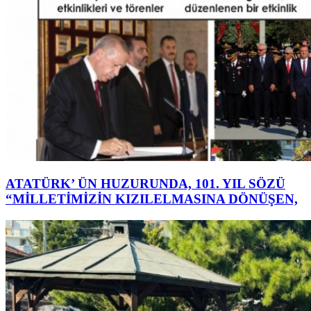
ATATÜRK’ ÜN HUZURUNDA, 101. YIL SÖZÜ
“MİLLETİMİZİN KIZILELMASINA DÖNÜŞEN,