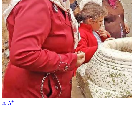
-
+
A
A