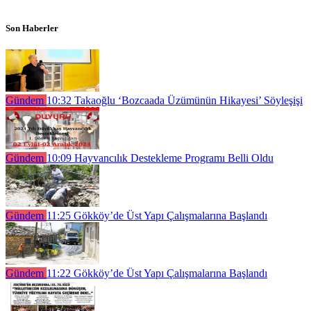
Son Haberler
Gündem
10:32
Takaoğlu ‘Bozcaada Üzümünün Hikayesi’ Söyleşişi
Gündem
10:09
Hayvancılık Destekleme Programı Belli Oldu
Gündem
11:25
Gökköy’de Üst Yapı Çalışmalarına Başlandı
Gündem
11:22
Gökköy’de Üst Yapı Çalışmalarına Başlandı