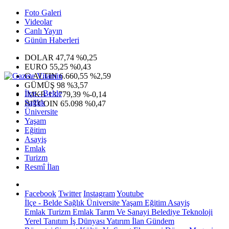
Foto Galeri
Videolar
Canlı Yayın
Günün Haberleri
DOLAR
47,74
%0,25
EURO
55,25
%0,43
G.ALTIN
6.660,55
%2,59
GÜMÜŞ
98
%3,57
İlçe - Belde
IMKB
13.779,39
%-0,14
Sağlık
BITCOIN
65.098
%0,47
Üniversite
Yaşam
Eğitim
Asayiş
Emlak
Turizm
Resmî İlan
Facebook
Twitter
Instagram
Youtube
İlçe - Belde
Sağlık
Üniversite
Yaşam
Eğitim
Asayiş
Emlak
Turizm
Emlak
Tarım Ve Sanayi
Belediye
Teknoloji
Yerel
Tanıtım
İş Dünyası
Yatırım
İlan
Gündem