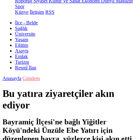
Röportaj
Siyaset
Kültür Ve Sanat
Ekonomi
Dünya
Magazin
Spor
Künye
İletişim
RSS
İlçe - Belde
Sağlık
Üniversite
Yaşam
Eğitim
Asayiş
Emlak
Turizm
Resmî İlan
Anasayfa
Gündem
Bu yatıra ziyaretçiler akın
ediyor
Bayramiç İlçesi'ne bağlı Yiğitler
Köyü'ndeki Ünzüle Ebe Yatırı için
düzenlenen hayra, yüzlerce kişi akın etti.