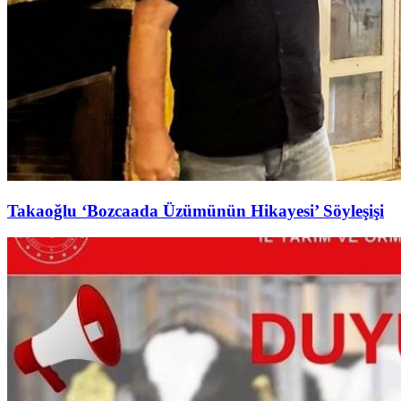
Takaoğlu ‘Bozcaada Üzümünün Hikayesi’ Söyleşişi