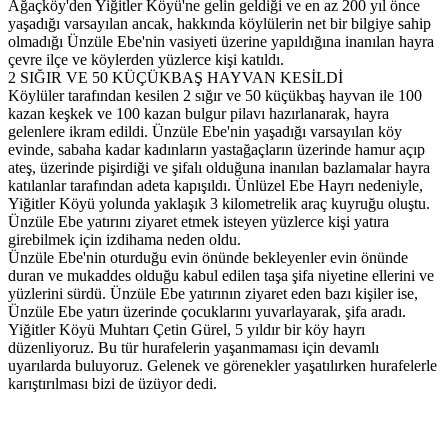
Ağaçköy'den Yiğitler Köyü'ne gelin geldiği ve en az 200 yıl önce
yaşadığı varsayılan ancak, hakkında köylülerin net bir bilgiye sahip
olmadığı Ünzüle Ebe'nin vasiyeti üzerine yapıldığına inanılan hayra
çevre ilçe ve köylerden yüzlerce kişi katıldı.
2 SIĞIR VE 50 KÜÇÜKBAŞ HAYVAN KESİLDİ
Köylüler tarafından kesilen 2 sığır ve 50 küçükbaş hayvan ile 100
kazan keşkek ve 100 kazan bulgur pilavı hazırlanarak, hayra
gelenlere ikram edildi. Ünzüle Ebe'nin yaşadığı varsayılan köy
evinde, sabaha kadar kadınların yastağaçların üzerinde hamur açıp
ateş, üzerinde pişirdiği ve şifalı olduğuna inanılan bazlamalar hayra
katılanlar tarafından adeta kapışıldı. Ünlüzel Ebe Hayrı nedeniyle,
Yiğitler Köyü yolunda yaklaşık 3 kilometrelik araç kuyruğu oluştu.
Ünzüle Ebe yatırını ziyaret etmek isteyen yüzlerce kişi yatıra
girebilmek için izdihama neden oldu.
Ünzüle Ebe'nin oturduğu evin önünde bekleyenler evin önünde
duran ve mukaddes olduğu kabul edilen taşa şifa niyetine ellerini ve
yüzlerini sürdü. Ünzüle Ebe yatırının ziyaret eden bazı kişiler ise,
Ünzüle Ebe yatırı üzerinde çocuklarını yuvarlayarak, şifa aradı.
Yiğitler Köyü Muhtarı Çetin Gürel, 5 yıldır bir köy hayrı
düzenliyoruz. Bu tür hurafelerin yaşanmaması için devamlı
uyarılarda buluyoruz. Gelenek ve görenekler yaşatılırken hurafelerle
karıştırılması bizi de üzüyor dedi.