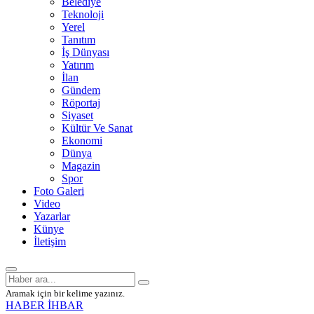
Belediye
Teknoloji
Yerel
Tanıtım
İş Dünyası
Yatırım
İlan
Gündem
Röportaj
Siyaset
Kültür Ve Sanat
Ekonomi
Dünya
Magazin
Spor
Foto Galeri
Video
Yazarlar
Künye
İletişim
Aramak için bir kelime yazınız.
HABER İHBAR