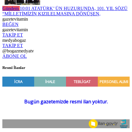
Gündem
10:01
ATATÜRK’ ÜN HUZURUNDA, 101. YIL SÖZÜ
“MİLLETİMİZİN KIZILELMASINA DÖNÜŞEN,
gazetevitamin
BEĞEN
gazetevitamin
TAKİP ET
medyabogaz
TAKİP ET
@bogazmedyatv
ABONE OL
Resmî İlanlar