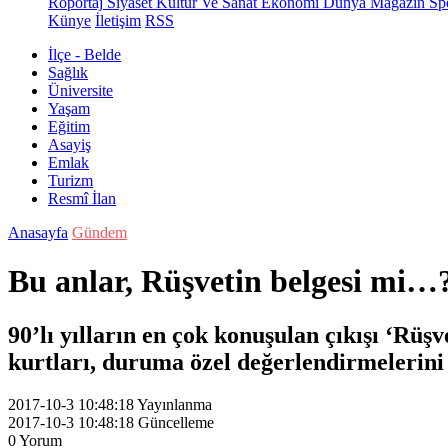
Röportaj
Siyaset
Kültür Ve Sanat
Ekonomi
Dünya
Magazin
Sp
Künye
İletişim
RSS
İlçe - Belde
Sağlık
Üniversite
Yaşam
Eğitim
Asayiş
Emlak
Turizm
Resmî İlan
Anasayfa
Gündem
Bu anlar, Rüşvetin belgesi m
90’lı yılların en çok konuşulan çıkışı ‘Rüş
kurtları, duruma özel değerlendirmelerini
2017-10-3 10:48:18
Yayınlanma
2017-10-3 10:48:18
Güncelleme
0
Yorum