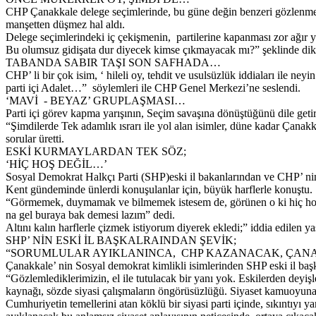
CHP Çanakkale delege seçimlerinde, bu güne değin benzeri gözlenmemiş
manşetten düşmez hal aldı.
Delege seçimlerindeki iç çekişmenin, partilerine kapanması zor ağır y
Bu olumsuz gidişata dur diyecek kimse çıkmayacak mı?” şeklinde dikka
TABANDA SABIR TAŞI SON SAFHADA…
CHP’ li bir çok isim, ‘ hileli oy, tehdit ve usulsüzlük iddiaları ile
parti içi Adalet…” söylemleri ile CHP Genel Merkezi’ne seslendi.
‘MAVİ - BEYAZ’ GRUPLAŞMASI…
Parti içi görev kapma yarışının, Seçim savaşına dönüştüğünü dile geti
“Şimdilerde Tek adamlık ısrarı ile yol alan isimler, düne kadar Çanakk
sorular üretti.
ESKİ KURMAYLARDAN TEK SÖZ;
‘HİÇ HOŞ DEĞİL…’
Sosyal Demokrat Halkçı Parti (SHP)eski il bakanlarından ve CHP’ nin
Kent gündeminde ünlerdi konuşulanlar için, büyük harflerle konuştu.
“Görmemek, duymamak ve bilmemek istesem de, görünen o ki hiç hoş ş
na gel buraya bak demesi lazım” dedi.
Altını kalın harflerle çizmek istiyorum diyerek ekledi;” iddia edil
SHP’ NİN ESKİ İL BAŞKALRAINDAN ŞEVİK;
“SORUMLULAR AYIKLANINCA, CHP KAZANACAK, ÇA
Çanakkale’ nin Sosyal demokrat kimlikli isimlerinden SHP eski il ba
“Gözlemlediklerimizin, el ile tutulacak bir yanı yok. Eskilerden deyiş
kaynağı, sözde siyasi çalışmaların öngörüsüzlüğü. Siyaset kamuoyuna ka
Cumhuriyetin temellerini atan köklü bir siyasi parti içinde, sıkıntıy