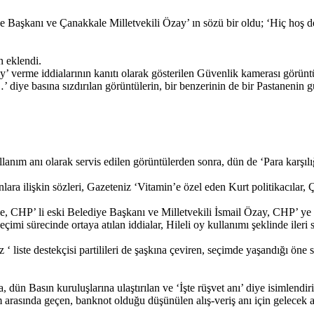
diye Başkanı ve Çanakkale Milletvekili Özay’ ın sözü bir oldu; ‘Hiç h
n eklendi.
’ verme iddialarının kanıtı olarak gösterilen Güvenlik kamerası görüntü
 diye basına sızdırılan görüntülerin, bir benzerinin de bir Pastanenin g
anım anı olarak servis edilen görüntülerden sonra, dün de ‘Para karşılığı
 ilişkin sözleri, Gazeteniz ‘Vitamin’e özel eden Kurt politikacılar, 
 CHP’ li eski Belediye Başkanı ve Milletvekili İsmail Özay, CHP’ ye il
mi sürecinde ortaya atılan iddialar, Hileli oy kullanımı şeklinde ileri
‘ liste destekçisi partilileri de şaşkına çeviren, seçimde yaşandığı öne s
.
 dün Basın kuruluşlarına ulaştırılan ve ‘İşte rüşvet anı’ diye isimlendiri
m arasında geçen, banknot olduğu düşünülen alış-veriş anı için gelecek 