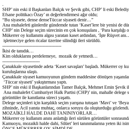
.
SHP’ nin eski il Başkanları Balçık ve Şevik gibi, CHP’ li eski Bele
Efsane politikacı Özay’ ın değerlendirmesi ağır oldu;
“Bu siyasete, dense denseTüccar siyaseti denir…”
Ana muhalefeti günlerdir gündemde tutan ‘Kaset’lere bir yenisi de dü
CHP’ nin Delege seçim sürecinin en çok konuşulanı , ‘Para karşılığı oy
Mükerrer oy kullanımı algısı yaratan kaset ardından, ‘İşte Rüşvet anı…’
işletmeciye gelen ricalar üzerine silindiği ileri sürüldü.
-----------------------------------------
İkisi de tanıdık…
Kim olduklarını perdelemeye, mozaik de yetmedi…
--------------------------
Çanakkale siyasetinde adeta ‘Kaset savaşları’ başladı. Mükerrer oy kull
kuruluşlarına ulaştı.
Çanakkale siyaset kamuoyunun gündem maddesine dönüşen yaşanılanlara
‘Tüccar siyaseti’ yakıştırması yaptı.
SHP’ nin eski il Başkanlarından Tamer Balçık, Mehmet Emin Şevik ile,
Ana muhalefet Cumhuriyet Halk Partisi (CHP)’ nin, mahalle delege seçi
görüntüler ile kanıtlama süreci yaşattı.
Delege seçimleri için karşılıklı seçim yarışına tutuşan ‘Mavi’ ve ‘Beyaz 
zihninde, Acil yanıta muhtaç, onlarca soruyu da oluşturduğu gözlendi
MOZAİKLİ HALDE DAHİ TANINIYORLAR…
Mükerrer oy kullanım anını anlattığı ileri sürülen görüntüler sonrasında,
Kamuoyu, mozaikli halde dahi, Silüet’ leri tanınmalarına yeten iki isi
ÖNCE MÜKERRER OY, ŞİMDİ DE…