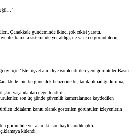
oş değil…’
leri, Çanakkale gündeminde ikinci şok etkisi yarattı.
üvenlik kamera sisteminde yer aldığı, ne var ki o görüntülerin,
 oy’ için ‘İşte rüşvet anı’ diye isimlendirilen yeni görüntüler Basın
Çanakkale’ nin bu güne dek benzerine hiç tanık olmadığı duruma,
işkin yaşanılanları değerlendirdi.
 sürülenler, son üç günde güvenlik kameralarınca kaydedilen
ürülen iddiaların kanıtı olarak gösterilen görüntüler, izleyenlerin
len görüntüde yer alan iki isim hayli tanıdık çıktı.
açıklamaya kitlendi.