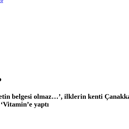
or
i…?
vetin belgesi olmaz…’, ilklerin kenti Çanakk
 ‘Vitamin’e yaptı