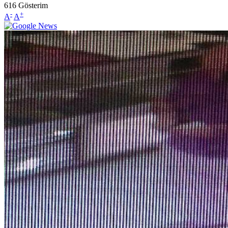
616
Gösterim
-
+
A
A