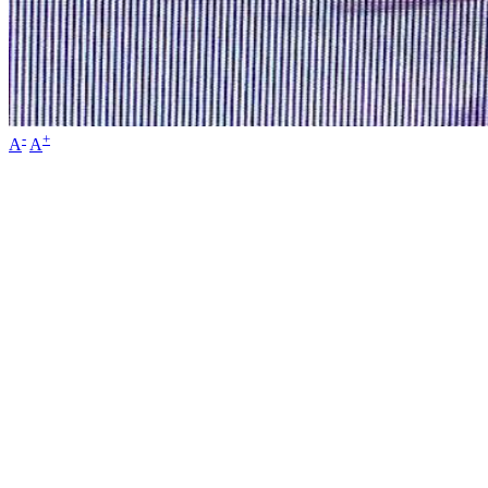
-
+
A
A