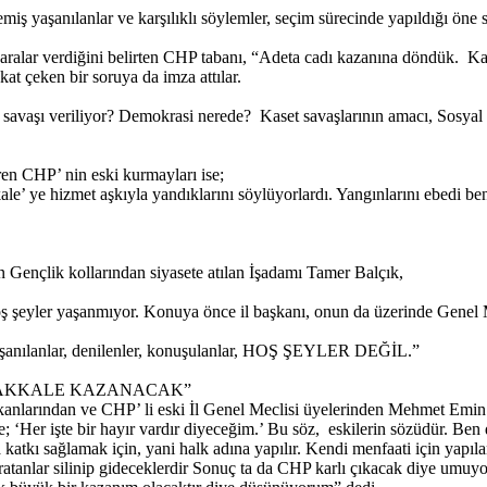
 yaşanılanlar ve karşılıklı söylemler, seçim sürecinde yapıldığı öne sü
aralar verdiğini belirten CHP tabanı, “Adeta cadı kazanına döndük. Kay
t çeken bir soruya da imza attılar.
 neyin savaşı veriliyor? Demokrasi nerede? Kaset savaşlarının amacı, So
ren CHP’ nin eski kurmayları ise;
ale’ ye hizmet aşkıyla yandıklarını söylüyorlardı. Yangınlarını ebedi b
 Gençlik kollarından siyasete atılan İşadamı Tamer Balçık,
eyler yaşanmıyor. Konuya önce il başkanı, onun da üzerinde Genel Me
en yaşanılanlar, denilenler, konuşulanlar, HOŞ ŞEYLER DEĞİL.”
NAKKALE KAZANACAK”
şkanlarından ve CHP’ li eski İl Genel Meclisi üyelerinden Mehmet Emin
le; ‘Her işte bir hayır vardır diyeceğim.’ Bu söz, eskilerin sözüdür. Be
tkı sağlamak için, yani halk adına yapılır. Kendi menfaati için yapılan 
ı yaratanlar silinip gideceklerdir Sonuç ta da CHP karlı çıkacak diye u