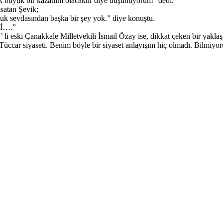
cak büyük bir kazanım olacaktır diye düşünüyorum” dedi.
satan Şevik;
tuk sevdasından başka bir şey yok.” diye konuştu.
İ….”
li eski Çanakkale Milletvekili İsmail Özay ise, dikkat çeken bir yaklaş
Tüccar siyaseti. Benim böyle bir siyaset anlayışım hiç olmadı. Bilmiyo