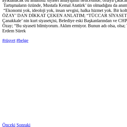
ayıklanacak bu anlamsız siyaset anlayışının neticesinde, ortaya çıka
Tartışmaların özünde, Mustafa Kemal Atatürk’ ün olmadığını da anım
“Ekonomi yok, ideoloji yok, insan sevgisi, halka hizmet yok. Bir kol
ÖZAY’ DAN DİKKAT ÇEKEN ANLATIM; “TÜCCAR SİYASET
Çanakkale’ nin kurt siyasetçisi, Belediye eski Başkanlarından ve CHP’ 
Özay; “Bu siyaseti bilmiyorum. Aklım ermiyor. Bunun adı olsa, olsa; 
Erdem Sürek
#rüşvet
#belge
Önceki
Sonraki