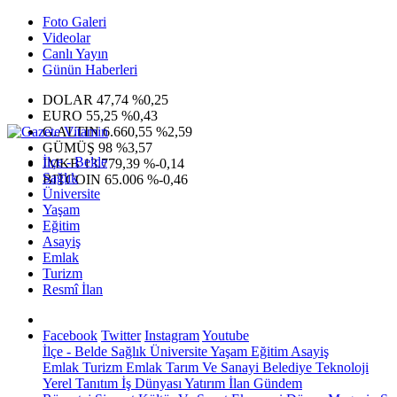
Foto Galeri
Videolar
Canlı Yayın
Günün Haberleri
DOLAR
47,74
%0,25
EURO
55,25
%0,43
G.ALTIN
6.660,55
%2,59
GÜMÜŞ
98
%3,57
İlçe - Belde
IMKB
13.779,39
%-0,14
Sağlık
BITCOIN
65.006
%-0,46
Üniversite
Yaşam
Eğitim
Asayiş
Emlak
Turizm
Resmî İlan
Facebook
Twitter
Instagram
Youtube
İlçe - Belde
Sağlık
Üniversite
Yaşam
Eğitim
Asayiş
Emlak
Turizm
Emlak
Tarım Ve Sanayi
Belediye
Teknoloji
Yerel
Tanıtım
İş Dünyası
Yatırım
İlan
Gündem