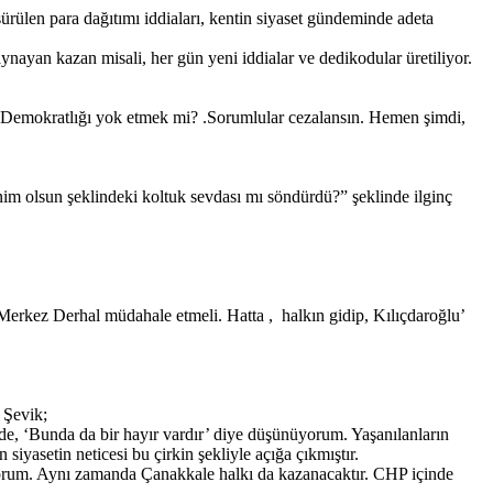
rülen para dağıtımı iddiaları, kentin siyaset gündeminde adeta
nayan kazan misali, her gün yeni iddialar ve dedikodular üretiliyor.
syal Demokratlığı yok etmek mi? .Sorumlular cezalansın. Hemen şimdi,
enim olsun şeklindeki koltuk sevdası mı söndürdü?” şeklinde ilginç
rkez Derhal müdahale etmeli. Hatta , halkın gidip, Kılıçdaroğlu’
 Şevik;
n de, ‘Bunda da bir hayır vardır’ diye düşünüyorum. Yaşanılanların
siyasetin neticesi bu çirkin şekliyle açığa çıkmıştır.
muyorum. Aynı zamanda Çanakkale halkı da kazanacaktır. CHP içinde