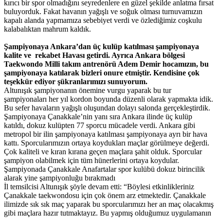
kırıcı bir spor olmadığını seyredenlere en güzel şekilde anlatma fırsat
buluyorduk. Fakat havanın yağışlı ve soğuk olması turnuvamızın
kapalı alanda yapmamıza sebebiyet verdi ve özlediğimiz coşkulu
kalabalıktan mahrum kaldık.
Şampiyonaya Ankara’dan üç kulüp katılması şampiyonaya
kalite ve rekabet Havası getirdi. Ayrıca Ankara bölgesi
Taekwondo Milli takım antrenörü Adem Demir hocamızın, bu
şampiyonaya katılarak bizleri onure etmiştir. Kendisine çok
teşekkür ediyor şükranlarımızı sunuyorum.
Altunışık şampiyonanın önemine vurgu yaparak bu tur
şampiyonaları her yıl kordon boyunda düzenli olarak yapmakta idik.
Bu sefer havaların yağışlı oluşundan dolayı salonda gerçekleştirdik.
Şampiyonaya Çanakkale’nin yanı sıra Ankara ilinde üç kulüp
katıldı, dokuz kulüpten 77 sporcu mücadele verdi. Ankara gibi
metropol bir ilin şampiyonaya katılması şampiyonaya ayrı bir hava
kattı. Sporcularımızın ortaya koydukları maçlar görülmeye değerdi.
Çok kaliteli ve kıran kırana geçen maçlara şahit olduk. Sporcular
şampiyon olabilmek için tüm hünerlerini ortaya koydular.
Şampiyonada Çanakkale Anafartalar spor kulübü dokuz birincilik
alarak yine şampiyonluğu bırakmadı
İl temsilcisi Altunışık şöyle devam etti: “Böylesi etkinlikleriniz
Çanakkale taekwondosu için çok önem arz etmektedir. Çanakkale
ilimizde sık sık maç yaparak bu sporcularımızı her an maç olacakmış
gibi maçlara hazır tutmaktayız. Bu yapmış olduğumuz uygulamanın