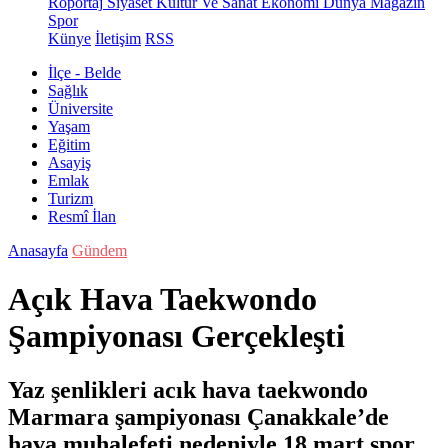
Röportaj
Siyaset
Kültür Ve Sanat
Ekonomi
Dünya
Magazin
Spor
Künye
İletişim
RSS
İlçe - Belde
Sağlık
Üniversite
Yaşam
Eğitim
Asayiş
Emlak
Turizm
Resmî İlan
Anasayfa
Gündem
Açık Hava Taekwondo
Şampiyonası Gerçekleşti
Yaz şenlikleri acık hava taekwondo
Marmara şampiyonası Çanakkale’de
hava muhalefeti nedeniyle 18 mart spor