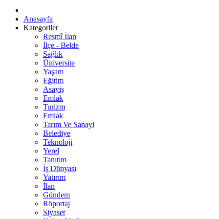
Anasayfa
Kategoriler
Resmî İlan
İlçe - Belde
Sağlık
Üniversite
Yaşam
Eğitim
Asayiş
Emlak
Turizm
Emlak
Tarım Ve Sanayi
Belediye
Teknoloji
Yerel
Tanıtım
İş Dünyası
Yatırım
İlan
Gündem
Röportaj
Siyaset