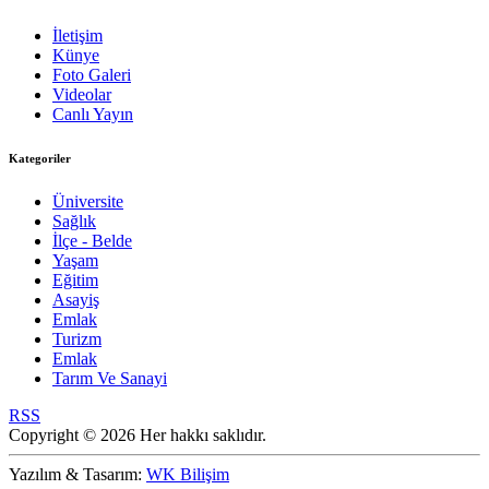
İletişim
Künye
Foto Galeri
Videolar
Canlı Yayın
Kategoriler
Üniversite
Sağlık
İlçe - Belde
Yaşam
Eğitim
Asayiş
Emlak
Turizm
Emlak
Tarım Ve Sanayi
RSS
Copyright © 2026 Her hakkı saklıdır.
Yazılım & Tasarım:
WK Bilişim