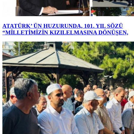
ATATÜRK’ ÜN HUZURUNDA, 101. YIL SÖZÜ
“MİLLETİMİZİN KIZILELMASINA DÖNÜŞEN,