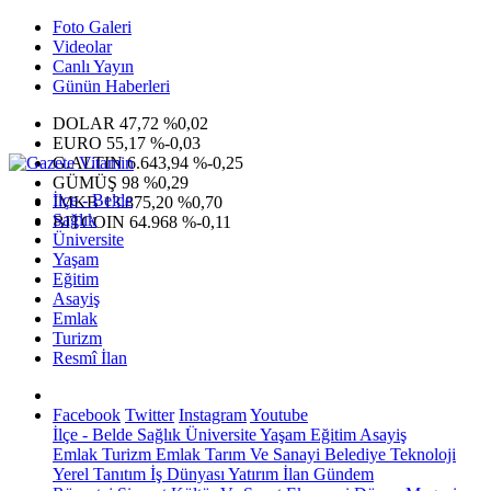
Foto Galeri
Videolar
Canlı Yayın
Günün Haberleri
DOLAR
47,72
%0,02
EURO
55,17
%-0,03
G.ALTIN
6.643,94
%-0,25
GÜMÜŞ
98
%0,29
İlçe - Belde
IMKB
13.875,20
%0,70
Sağlık
BITCOIN
64.968
%-0,11
Üniversite
Yaşam
Eğitim
Asayiş
Emlak
Turizm
Resmî İlan
Facebook
Twitter
Instagram
Youtube
İlçe - Belde
Sağlık
Üniversite
Yaşam
Eğitim
Asayiş
Emlak
Turizm
Emlak
Tarım Ve Sanayi
Belediye
Teknoloji
Yerel
Tanıtım
İş Dünyası
Yatırım
İlan
Gündem