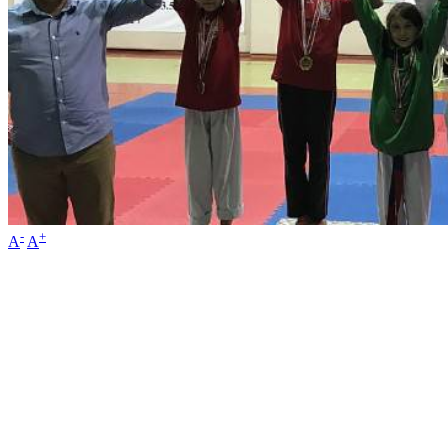
-
+
A
A