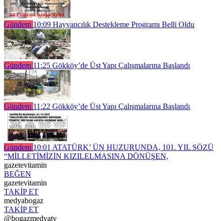
Gündem
10:09
Hayvancılık Destekleme Programı Belli Oldu
Gündem
11:25
Gökköy’de Üst Yapı Çalışmalarına Başlandı
Gündem
11:22
Gökköy’de Üst Yapı Çalışmalarına Başlandı
Gündem
10:01
ATATÜRK’ ÜN HUZURUNDA, 101. YIL SÖZÜ
“MİLLETİMİZİN KIZILELMASINA DÖNÜŞEN,
gazetevitamin
BEĞEN
gazetevitamin
TAKİP ET
medyabogaz
TAKİP ET
@bogazmedyatv