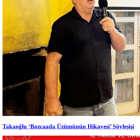
Takaoğlu ‘Bozcaada Üzümünün Hikayesi’ Söyleşişi