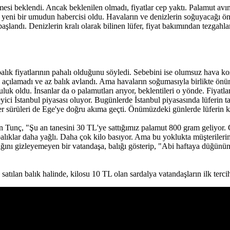
düşmesi beklendi. Ancak beklenilen olmadı, fiyatlar cep yaktı. Palamut a
im yeni bir umudun habercisi oldu. Havaların ve denizlerin soğuyacağı ön
şlandı. Denizlerin kralı olarak bilinen lüfer, fiyat bakımından tezgahlar
lık fiyatlarının pahalı olduğunu söyledi. Sebebini ise olumsuz hava ko
ize açılamadı ve az balık avlandı. Ama havaların soğumasıyla birlikte
uk oldu. İnsanlar da o palamutları arıyor, beklentileri o yönde. Fiyatlar
eyici İstanbul piyasası oluyor. Bugünlerde İstanbul piyasasında lüferin 
lüfer sürüleri de Ege'ye doğru akıma geçti. Önümüzdeki günlerde lüferi
Tunç, "Şu an tanesini 30 TL'ye sattığımız palamut 800 gram geliyor. 
alıklar daha yağlı. Daha çok kilo basıyor. Ama bu yoklukta müşterileri
lığını gizleyemeyen bir vatandaşa, balığı gösterip, "Abi haftaya düğünü
atılan balık halinde, kilosu 10 TL olan sardalya vatandaşların ilk tercih