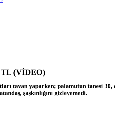
or
00 TL (VİDEO)
ları tavan yaparken; palamutun tanesi 30, ç
atandaş, şaşkınlığını gizleyemedi.