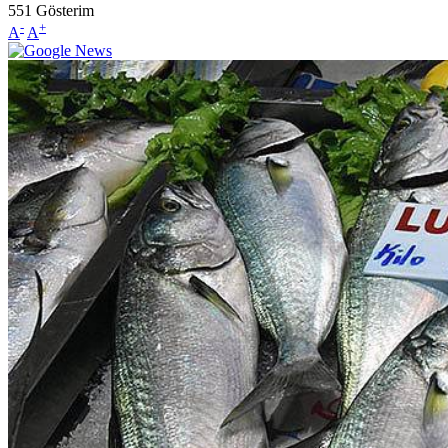
551
Gösterim
-
+
A
A