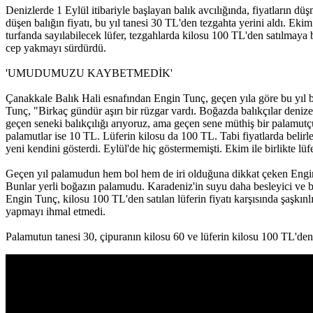
Denizlerde 1 Eylül itibariyle başlayan balık avcılığında, fiyatların 
düşen balığın fiyatı, bu yıl tanesi 30 TL'den tezgahta yerini aldı. Ek
turfanda sayılabilecek lüfer, tezgahlarda kilosu 100 TL'den satılmaya ba
cep yakmayı sürdürdü.
'UMUDUMUZU KAYBETMEDİK'
Çanakkale Balık Hali esnafından Engin Tunç, geçen yıla göre bu yıl ba
Tunç, "Birkaç gündür aşırı bir rüzgar vardı. Boğazda balıkçılar den
geçen seneki balıkçılığı arıyoruz, ama geçen sene müthiş bir palamutçul
palamutlar ise 10 TL. Lüferin kilosu da 100 TL. Tabi fiyatlarda belirl
yeni kendini gösterdi. Eylül'de hiç göstermemişti. Ekim ile birlikte 
Geçen yıl palamudun hem bol hem de iri olduğuna dikkat çeken Engin 
Bunlar yerli boğazın palamudu. Karadeniz'in suyu daha besleyici ve b
Engin Tunç, kilosu 100 TL'den satılan lüferin fiyatı karşısında şaşkın
yapmayı ihmal etmedi.
Palamutun tanesi 30, çipuranın kilosu 60 ve lüferin kilosu 100 TL'den s