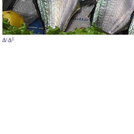
-
+
A
A