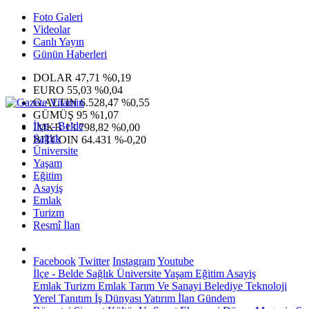
Foto Galeri
Videolar
Canlı Yayın
Günün Haberleri
DOLAR
47,71
%0,19
EURO
55,03
%0,04
G.ALTIN
6.528,47
%0,55
GÜMÜŞ
95
%1,07
İlçe - Belde
IMKB
13.798,82
%0,00
Sağlık
BITCOIN
64.431
%-0,20
Üniversite
Yaşam
Eğitim
Asayiş
Emlak
Turizm
Resmî İlan
Facebook
Twitter
Instagram
Youtube
İlçe - Belde
Sağlık
Üniversite
Yaşam
Eğitim
Asayiş
Emlak
Turizm
Emlak
Tarım Ve Sanayi
Belediye
Teknoloji
Yerel
Tanıtım
İş Dünyası
Yatırım
İlan
Gündem