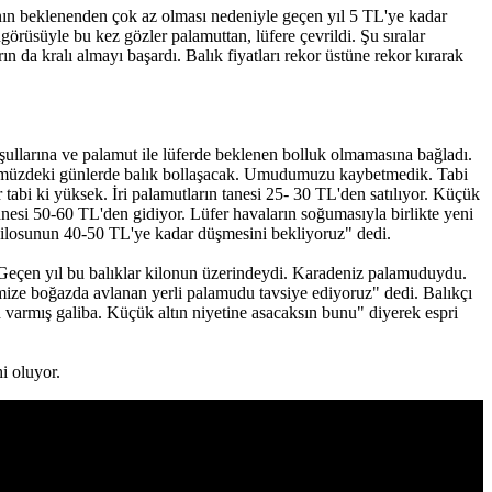
vının beklenenden çok az olması nedeniyle geçen yıl 5 TL'ye kadar
görüsüyle bu kez gözler palamuttan, lüfere çevrildi. Şu sıralar
ın da kralı almayı başardı. Balık fiyatları rekor üstüne rekor kırarak
şullarına ve palamut ile lüferde beklenen bolluk olmamasına bağladı.
 önümüzdeki günlerde balık bollaşacak. Umudumuzu kaybetmedik. Tabi
 tabi ki yüksek. İri palamutların tanesi 25- 30 TL'den satılıyor. Küçük
tanesi 50-60 TL'den gidiyor. Lüfer havaların soğumasıyla birlikte yeni
n kilosunun 40-50 TL'ye kadar düşmesini bekliyoruz" dedi.
Geçen yıl bu balıklar kilonun üzerindeydi. Karadeniz palamuduydu.
mize boğazda avlanan yerli palamudu tavsiye ediyoruz" dedi. Balıkçı
n varmış galiba. Küçük altın niyetine asacaksın bunu" diyerek espri
i oluyor.