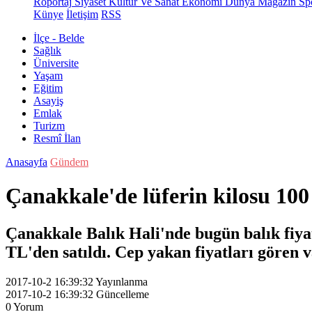
Röportaj
Siyaset
Kültür Ve Sanat
Ekonomi
Dünya
Magazin
Sp
Künye
İletişim
RSS
İlçe - Belde
Sağlık
Üniversite
Yaşam
Eğitim
Asayiş
Emlak
Turizm
Resmî İlan
Anasayfa
Gündem
Çanakkale'de lüferin kilosu 1
Çanakkale Balık Hali'nde bugün balık fiyat
TL'den satıldı. Cep yakan fiyatları gören v
2017-10-2 16:39:32
Yayınlanma
2017-10-2 16:39:32
Güncelleme
0
Yorum