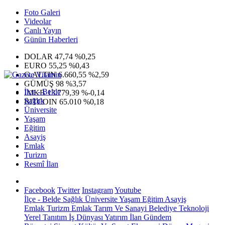
Foto Galeri
Videolar
Canlı Yayın
Günün Haberleri
DOLAR
47,74
%0,25
EURO
55,25
%0,43
G.ALTIN
6.660,55
%2,59
GÜMÜŞ
98
%3,57
İlçe - Belde
IMKB
13.779,39
%-0,14
Sağlık
BITCOIN
65.010
%0,18
Üniversite
Yaşam
Eğitim
Asayiş
Emlak
Turizm
Resmî İlan
Facebook
Twitter
Instagram
Youtube
İlçe - Belde
Sağlık
Üniversite
Yaşam
Eğitim
Asayiş
Emlak
Turizm
Emlak
Tarım Ve Sanayi
Belediye
Teknoloji
Yerel
Tanıtım
İş Dünyası
Yatırım
İlan
Gündem