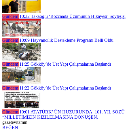
Gündem
10:32
Takaoğlu ‘Bozcaada Üzümünün Hikayesi’ Söyleşişi
Gündem
10:09
Hayvancılık Destekleme Programı Belli Oldu
Gündem
11:25
Gökköy’de Üst Yapı Çalışmalarına Başlandı
Gündem
11:22
Gökköy’de Üst Yapı Çalışmalarına Başlandı
Gündem
10:01
ATATÜRK’ ÜN HUZURUNDA, 101. YIL SÖZÜ
“MİLLETİMİZİN KIZILELMASINA DÖNÜŞEN,
gazetevitamin
BEĞEN