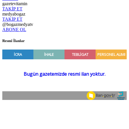
gazetevitamin
TAKİP ET
medyabogaz
TAKİP ET
@bogazmedyatv
ABONE OL
Resmî İlanlar