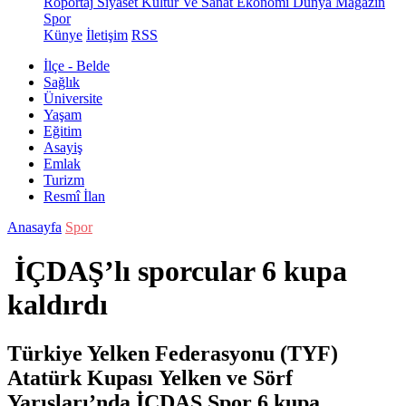
Röportaj
Siyaset
Kültür Ve Sanat
Ekonomi
Dünya
Magazin
Spor
Künye
İletişim
RSS
İlçe - Belde
Sağlık
Üniversite
Yaşam
Eğitim
Asayiş
Emlak
Turizm
Resmî İlan
Anasayfa
Spor
İÇDAŞ’lı sporcular 6 kupa
kaldırdı
Türkiye Yelken Federasyonu (TYF)
Atatürk Kupası Yelken ve Sörf
Yarışları’nda İÇDAŞ Spor 6 kupa