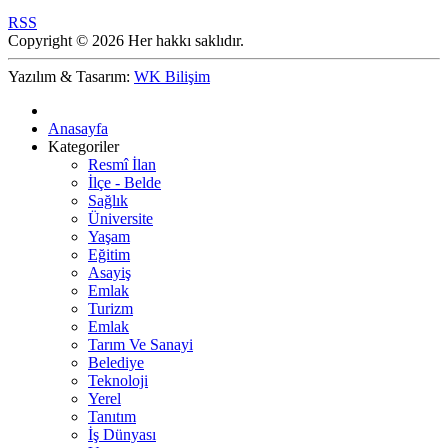
RSS
Copyright © 2026 Her hakkı saklıdır.
Yazılım & Tasarım:
WK Bilişim
Anasayfa
Kategoriler
Resmî İlan
İlçe - Belde
Sağlık
Üniversite
Yaşam
Eğitim
Asayiş
Emlak
Turizm
Emlak
Tarım Ve Sanayi
Belediye
Teknoloji
Yerel
Tanıtım
İş Dünyası