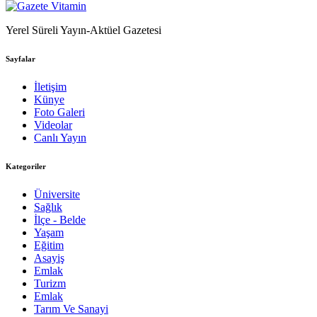
Yerel Süreli Yayın-Aktüel Gazetesi
Sayfalar
İletişim
Künye
Foto Galeri
Videolar
Canlı Yayın
Kategoriler
Üniversite
Sağlık
İlçe - Belde
Yaşam
Eğitim
Asayiş
Emlak
Turizm
Emlak
Tarım Ve Sanayi