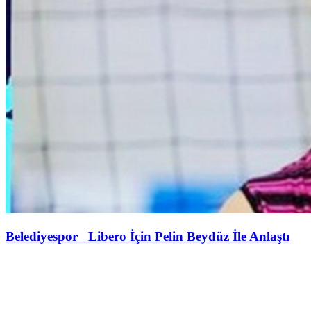
Belediyespor Libero İçin Pelin Beydüz İle Anlaştı