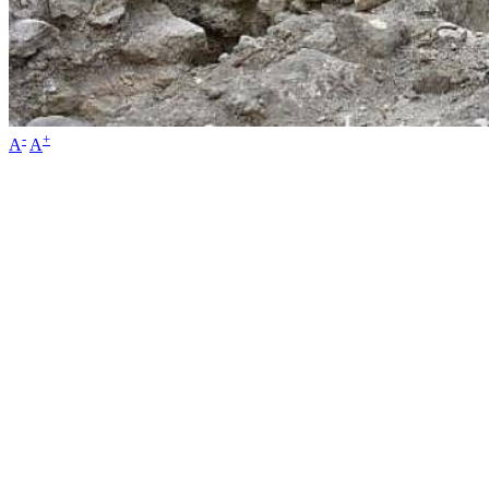
-
+
A
A