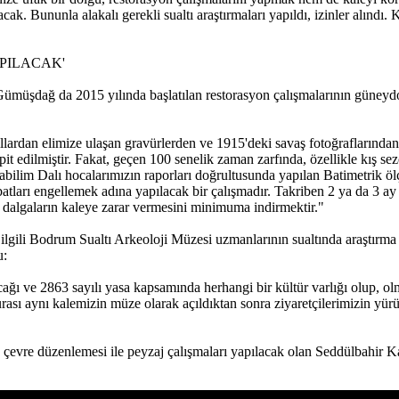
acak. Bununla alakalı gerekli sualtı araştırmaları yapıldı, izinler alın
PILACAK'
müşdağ da 2015 yılında başlatılan restorasyon çalışmalarının güneydo
 yıllardan elimize ulaşan gravürlerden ve 1915'deki savaş fotoğrafların
pit edilmiştir. Fakat, geçen 100 senelik zaman zarfında, özellikle kış se
bilim Dalı hocalarımızın raporları doğrultusunda yapılan Batimetrik ölç
tları engellemek adına yapılacak bir çalışmadır. Takriben 2 ya da 3 ay
n dalgaların kaleye zarar vermesini minimuma indirmektir."
lgili Bodrum Sualtı Arkeoloji Müzesi uzmanlarının sualtında araştırma 
u:
ğı ve 2863 sayılı yasa kapsamında herhangi bir kültür varlığı olup, olma
ası aynı kalemizin müze olarak açıldıktan sonra ziyaretçilerimizin yür
evre düzenlemesi ile peyzaj çalışmaları yapılacak olan Seddülbahir Kal