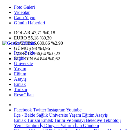
Foto Galeri
Videolar
Canlı Yayın
Günün Haberleri
DOLAR
47,71
%0,18
EURO
55,18
%0,30
G.ALTIN
6.680,86
%2,90
GÜMÜŞ
98
%3,96
İlçe - Belde
IMKB
13.766,64
%-0,23
Sağlık
BITCOIN
64.844
%0,62
Üniversite
Yaşam
Eğitim
Asayiş
Emlak
Turizm
Resmî İlan
Facebook
Twitter
Instagram
Youtube
İlçe - Belde
Sağlık
Üniversite
Yaşam
Eğitim
Asayiş
Emlak
Turizm
Emlak
Tarım Ve Sanayi
Belediye
Teknoloji
Yerel
Tanıtım
İş Dünyası
Yatırım
İlan
Gündem