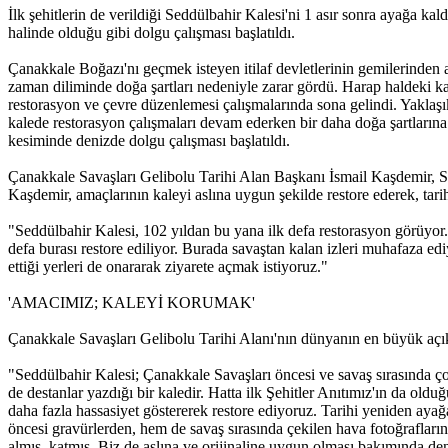
İlk şehitlerin de verildiği Seddülbahir Kalesi'ni 1 asır sonra ayağa k
halinde olduğu gibi dolgu çalışması başlatıldı.
Çanakkale Boğazı'nı geçmek isteyen itilaf devletlerinin gemilerinden a
zaman diliminde doğa şartları nedeniyle zarar gördü. Harap haldeki ka
restorasyon ve çevre düzenlemesi çalışmalarında sona gelindi. Yaklaş
kalede restorasyon çalışmaları devam ederken bir daha doğa şartların
kesiminde denizde dolgu çalışması başlatıldı.
Çanakkale Savaşları Gelibolu Tarihi Alan Başkanı İsmail Kaşdemir, Se
Kaşdemir, amaçlarının kaleyi aslına uygun şekilde restore ederek, tar
"Seddülbahir Kalesi, 102 yıldan bu yana ilk defa restorasyon görüyor. 
defa burası restore ediliyor. Burada savaştan kalan izleri muhafaza ed
ettiği yerleri de onararak ziyarete açmak istiyoruz."
'AMACIMIZ; KALEYİ KORUMAK'
Çanakkale Savaşları Gelibolu Tarihi Alanı'nın dünyanın en büyük açık
"Seddülbahir Kalesi; Çanakkale Savaşları öncesi ve savaş sırasında ço
de destanlar yazdığı bir kaledir. Hatta ilk Şehitler Anıtımız'ın da old
daha fazla hassasiyet göstererek restore ediyoruz. Tarihi yeniden ayağ
öncesi gravürlerden, hem de savaş sırasında çekilen hava fotoğraflarınd
almış, katmış. Biz de aslına ve orijinaline uygun olması bakımında d