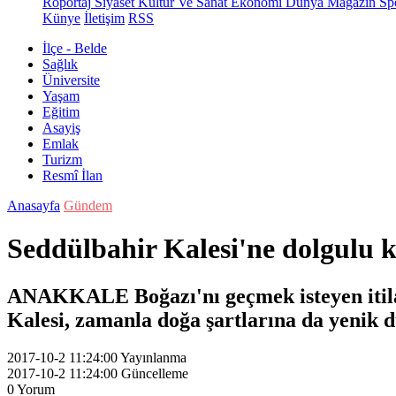
Röportaj
Siyaset
Kültür Ve Sanat
Ekonomi
Dünya
Magazin
Sp
Künye
İletişim
RSS
İlçe - Belde
Sağlık
Üniversite
Yaşam
Eğitim
Asayiş
Emlak
Turizm
Resmî İlan
Anasayfa
Gündem
Seddülbahir Kalesi'ne dolgulu
ANAKKALE Boğazı'nı geçmek isteyen itilaf
Kalesi, zamanla doğa şartlarına da yenik 
2017-10-2 11:24:00
Yayınlanma
2017-10-2 11:24:00
Güncelleme
0
Yorum