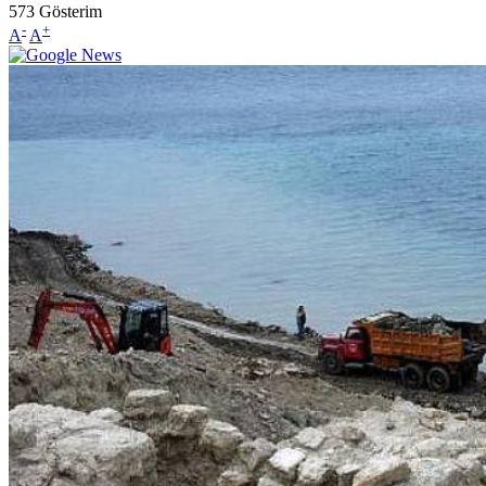
573
Gösterim
-
+
A
A