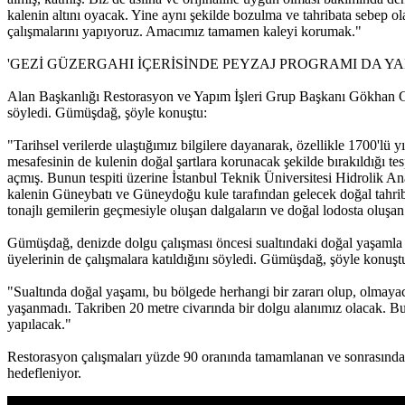
kalenin altını oyacak. Yine aynı şekilde bozulma ve tahribata sebep ol
çalışmalarını yapıyoruz. Amacımız tamamen kaleyi korumak."
'GEZİ GÜZERGAHI İÇERİSİNDE PEYZAJ PROGRAMI DA YA
Alan Başkanlığı Restorasyon ve Yapım İşleri Grup Başkanı Gökhan Gü
söyledi. Gümüşdağ, şöyle konuştu:
"Tarihsel verilerde ulaştığımız bilgilere dayanarak, özellikle 1700'lü
mesafesinin de kulenin doğal şartlara korunacak şekilde bırakıldığı tes
açmış. Bunun tespiti üzerine İstanbul Teknik Üniversitesi Hidrolik Ana
kalenin Güneybatı ve Güneydoğu kule tarafından gelecek doğal tahriba
tonajlı gemilerin geçmesiyle oluşan dalgaların ve doğal lodosta oluşa
Gümüşdağ, denizde dolgu çalışması öncesi sualtındaki doğal yaşamla i
üyelerinin de çalışmalara katıldığını söyledi. Gümüşdağ, şöyle konuşt
"Sualtında doğal yaşamı, bu bölgede herhangi bir zararı olup, olmayaca
yaşanmadı. Takriben 20 metre civarında bir dolgu alanımız olacak. Bur
yapılacak."
Restorasyon çalışmaları yüzde 90 oranında tamamlanan ve sonrasında ç
hedefleniyor.