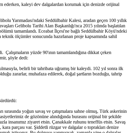
vam ederken, kaleyi dev dalgalardan korumak için denizde orijinal
Gelibolu Yarımadası'ndaki Seddülbahir Kalesi, aradan geçen 100 yıllık
vaşları Gelibolu Tarihi Alan Başkanlığı'nca 2015 yılında başlatılan
k bölümü tamamlandı. Eceabat İlçesi'ne bağlı Seddülbahir Köyü'ndeki
an teknik ölçümler sonucunda hazırlanan proje kapsamında sahil
edi. Çalışmaların yüzde 90'ının tamamlandığına dikkat çeken
mir, şöyle dedi:
sıyla, belirli bir tahribata uğramış bir kaleydi. 102 yıl sonra ilk
olduğu zararlar, muhafaza edilerek, doğal şartların bozduğu, tahrip
sürdürdü:
arı sırasında yoğun savaş ve çatışmalara sahne olmuş, Türk askerinin
asiyetlerimiz de gözönüne alındığında burasını orijinal bir şekilde
azla insanımız ziyaret etsin. Çanakkale ruhunu teneffüs etsin. Savaş
 kara parçası var. Şiddetli rüzgar ve dalgalar o toprakları denize
korumak istiyoruz. Bu dolguyu yapmazsak, zamanla yine o dalgalar