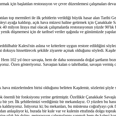
aldırmak için başlatılan restorasyon ve çevre düzenlemesi çalışmaları de
tılan top mermileri ile ilk şehitlerin verildiği büyük hasar alan Tarihi 
leyi ayağa kaldırıp, açık hava müzesi haline getirmek için Çanakkale Sa
ık 40 milyon liraya mal olacak çalışmalarda restorasyonun yüzde 90'lı
a yenik düşmemesi için de tarihsel veriler ışığında ve günümüzde yapıl
ddülbahir Kalesi'nin aslına ve kriterlere uygun restore edildiğini söyl
ihi dokuyu hissettirecek şekilde ziyarete açmak olduğunu söyledi. Kaşde
Hem 102 yıl önce savaşta, hem de daha sonrasında doğal şartların bozulma
iyoruz. Özen gösteriyoruz. Savaştan kalan o tahribatlar, savaşın vermiş 
 hava müzelerinden birisi olduğunu belirten Kaşdemir, sözlerini şöyle 
k önemli bir fonksiyonu yerine getirmiştir. Özellikle Çanakkale Savaşl
uğu bir yer. İlk şehitlerimizi verdiğimiz bir mekandayız. O yüzden bu hass
a kaldırıyoruz. İstiyoruz ki; bu mekanları, bu müstesna coğrafyayı çok f
an anlaşılıyor ki, burada bir kule var ve kulenin etrafında dolgu toprak,
enize ufak bir dolgu, restorasyon çalışmalarını yapmak hem de kaleyi 