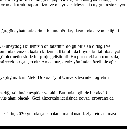
dı. Koruma Kurulu raporu, izni ve onayı var. Mevzuata uygun restorasyon
ğu-güneybatı kulelerinin bulunduğu kıyı kısmında devam ettiğini
dan, Güneydoğu kulemizin ön tarafının dolgu bir alan olduğu ve
zonunda deniz dalgaları kulenin alt tarafında büyük bir tahribata yol
ümler neticesinde bir proje geliştirildi. Bu projedeki amacımız da,
 sürecek bir çalışmadır. Amacımız, deniz yönünden özellikle ağır
yaptığını, İzmir'deki Dokuz Eylül Üniversitesi'nden öğretim
dığı yönünde tespitler yapıldı. Bununla ilgili de bir aksilik
üyüş alanı olacak. Gezi güzergahı içerisinde peyzaj programı da
esi'nin, 2020 yılında çalışmalar tamamlanarak ziyarete açılması