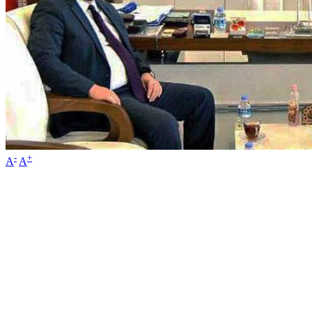
-
+
A
A