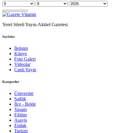
Yerel Süreli Yayın-Aktüel Gazetesi
Sayfalar
İletişim
Künye
Foto Galeri
Videolar
Canlı Yayın
Kategoriler
Üniversite
Sağlık
İlçe - Belde
Yaşam
Eğitim
Asayiş
Emlak
Turizm