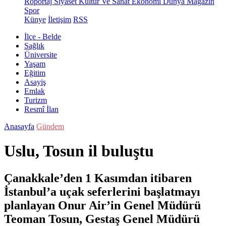
Röportaj
Siyaset
Kültür Ve Sanat
Ekonomi
Dünya
Magazin
Spor
Künye
İletişim
RSS
İlçe - Belde
Sağlık
Üniversite
Yaşam
Eğitim
Asayiş
Emlak
Turizm
Resmî İlan
Anasayfa
Gündem
Uslu, Tosun il buluştu
Çanakkale’den 1 Kasımdan itibaren
İstanbul’a uçak seferlerini başlatmayı
planlayan Onur Air’in Genel Müdürü
Teoman Tosun, Gestaş Genel Müdürü