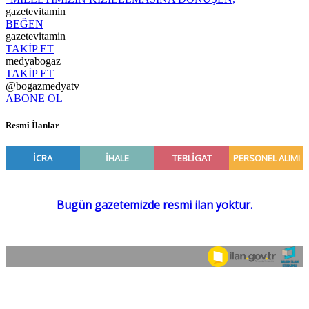
gazetevitamin
BEĞEN
gazetevitamin
TAKİP ET
medyabogaz
TAKİP ET
@bogazmedyatv
ABONE OL
Resmî İlanlar