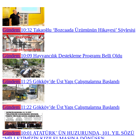
Gündem
10:32
Takaoğlu ‘Bozcaada Üzümünün Hikayesi’ Söyleşişi
Gündem
10:09
Hayvancılık Destekleme Programı Belli Oldu
Gündem
11:25
Gökköy’de Üst Yapı Çalışmalarına Başlandı
Gündem
11:22
Gökköy’de Üst Yapı Çalışmalarına Başlandı
Gündem
10:01
ATATÜRK’ ÜN HUZURUNDA, 101. YIL SÖZÜ
“MİLLETİMİZİN KIZILELMASINA DÖNÜŞEN,