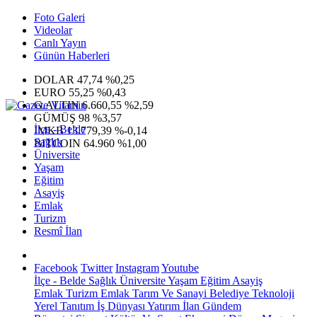
Foto Galeri
Videolar
Canlı Yayın
Günün Haberleri
DOLAR
47,74
%0,25
EURO
55,25
%0,43
G.ALTIN
6.660,55
%2,59
GÜMÜŞ
98
%3,57
İlçe - Belde
IMKB
13.779,39
%-0,14
Sağlık
BITCOIN
64.960
%1,00
Üniversite
Yaşam
Eğitim
Asayiş
Emlak
Turizm
Resmî İlan
Facebook
Twitter
Instagram
Youtube
İlçe - Belde
Sağlık
Üniversite
Yaşam
Eğitim
Asayiş
Emlak
Turizm
Emlak
Tarım Ve Sanayi
Belediye
Teknoloji
Yerel
Tanıtım
İş Dünyası
Yatırım
İlan
Gündem