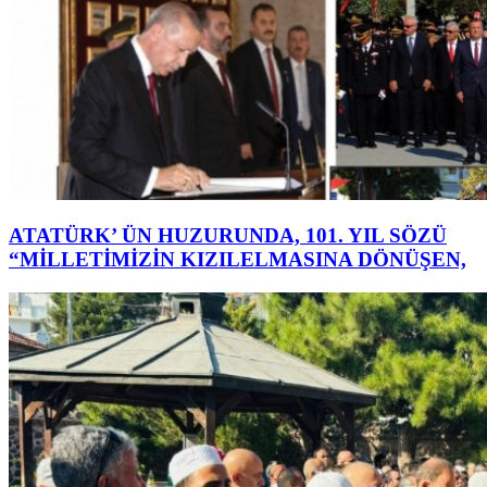
ATATÜRK’ ÜN HUZURUNDA, 101. YIL SÖZÜ
“MİLLETİMİZİN KIZILELMASINA DÖNÜŞEN,